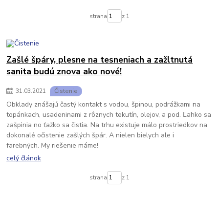
strana
z 1
Zašlé špáry, plesne na tesneniach a zažltnutá
sanita budú znova ako nové!
31
.
03
.
2021
Čistenie
Obklady znášajú častý kontakt s vodou, špinou, podrážkami na
topánkach, usadeninami z rôznych tekutín, olejov, a pod. Ľahko sa
zašpinia no ťažko sa čistia. Na trhu existuje málo prostriedkov na
dokonalé očistenie zašlých špár. A nielen bielych ale i
farebných. My riešenie máme!
celý článok
strana
z 1