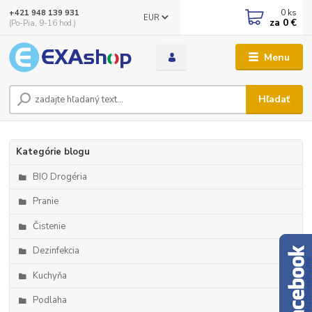
0
ks
+421 948 139 931
EUR
za
0 €
(Po-Pia, 9-16 hod.)
Menu
Hľadať
Kategórie blogu
BIO Drogéria
Pranie
Čistenie
Dezinfekcia
Kuchyňa
Podlaha