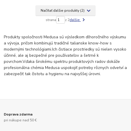
Načítať ďalšie produkty (2)
strana
z 2
ďalšie
Produkty spoločnosti Medusa sú výsledkom dlhoročného výskumu
a vývoja, pričom kombinujú tradičné talianske know-how s
modernými technológiami.
Ich čistiace prostriedky sú nielen vysoko
účinné, ale aj bezpečné pre používateľov a šetrné k
povrchom.
Vďaka širokému spektru produktových radov dokáže
profesionálna chémia Medusa uspokojiť potreby rôznych odvetví a
zabezpečiť tak čistotu a hygienu na najvyššej úrovni.
Doprava zdarma
pri nákupe nad 50 €