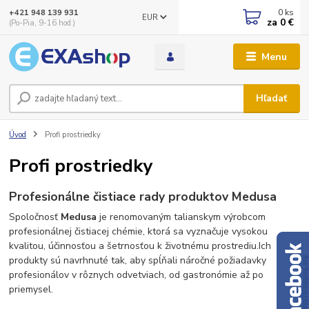
0
ks
+421 948 139 931
EUR
za
0 €
(Po-Pia, 9-16 hod.)
Menu
Hľadať
Úvod
Profi prostriedky
Profi prostriedky
Profesionálne čistiace rady produktov Medusa
Spoločnosť
Medusa
je renomovaným talianskym výrobcom
profesionálnej čistiacej chémie, ktorá sa vyznačuje vysokou
kvalitou, účinnosťou a šetrnosťou k životnému prostrediu.
Ich
produkty sú navrhnuté tak, aby spĺňali náročné požiadavky
profesionálov v rôznych odvetviach, od gastronómie až po
priemysel.