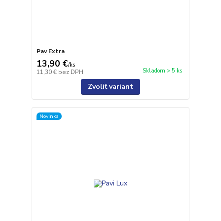
Pav Extra
13,90 €
/
ks
Skladom > 5 ks
11,30 €
bez DPH
Zvoliť variant
Novinka