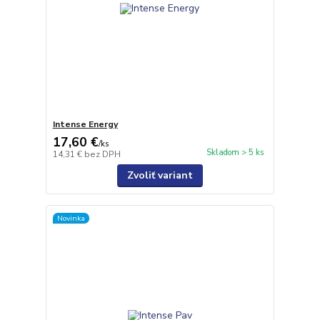
Intense Energy
17,60 €
/
ks
Skladom > 5 ks
14,31 €
bez DPH
Zvoliť variant
Novinka