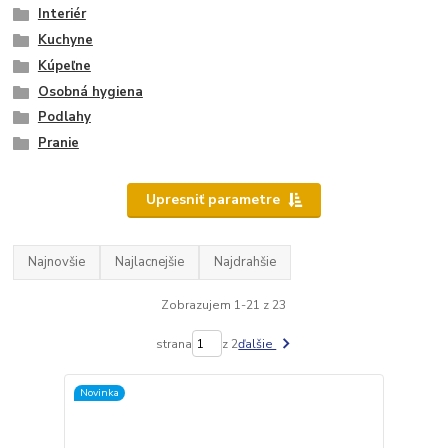
Interiér
Kuchyne
Kúpeľne
Osobná hygiena
Podlahy
Pranie
Upresniť parametre
Najnovšie
Najlacnejšie
Najdrahšie
Zobrazujem 1-21 z 23
strana
z 2
ďalšie
Novinka