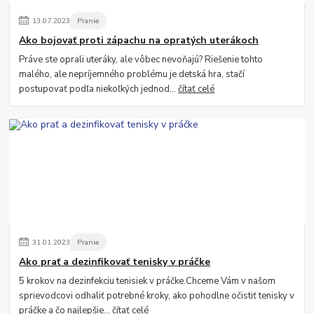
13
.
07
.
2023
Pranie
Ako bojovať proti zápachu na opratých uterákoch
Práve ste oprali uteráky, ale vôbec nevoňajú? Riešenie tohto
malého, ale nepríjemného problému je detská hra, stačí
postupovať podľa niekoľkých jednod...
čítať celé
31
.
01
.
2023
Pranie
Ako prať a dezinfikovať tenisky v práčke
5 krokov na dezinfekciu tenisiek v práčke.Chceme Vám v našom
sprievodcovi odhaliť potrebné kroky, ako pohodlne očistiť tenisky v
práčke a čo najlepšie...
čítať celé