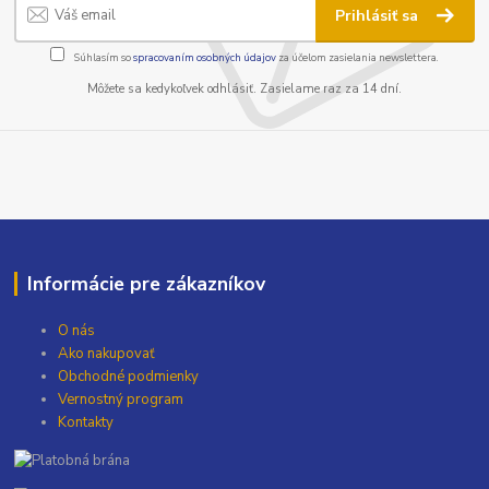
Prihlásiť sa
Súhlasím so
spracovaním osobných údajov
za účelom zasielania newslettera.
Môžete sa kedykoľvek odhlásiť. Zasielame raz za 14 dní.
Informácie pre zákazníkov
O nás
Ako nakupovať
Obchodné podmienky
Vernostný program
Kontakty