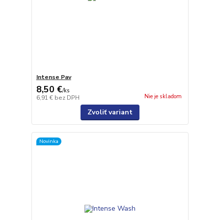
Intense Pav
8,50 €
/
ks
Nie je skladom
6,91 €
bez DPH
Zvoliť variant
Novinka