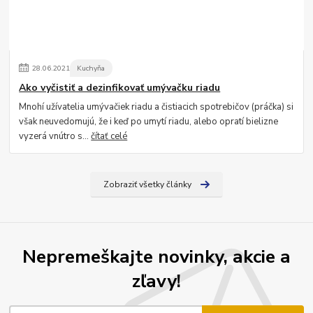
28
.
06
.
2021
Kuchyňa
Ako vyčistiť a dezinfikovať umývačku riadu
Mnohí užívatelia umývačiek riadu a čistiacich spotrebičov (práčka) si
však neuvedomujú, že i keď po umytí riadu, alebo opratí bielizne
vyzerá vnútro s...
čítať celé
Zobraziť všetky články
Nepremeškajte novinky, akcie a
zľavy!