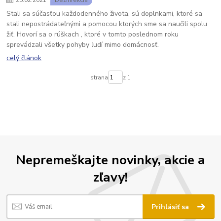
25
.
02
.
2021
Dezinfekcia
Stali sa súčasťou každodenného života, sú doplnkami, ktoré sa
stali nepostrádateľnými a pomocou ktorých sme sa naučili spolu
žiť. Hovorí sa o rúškach , ktoré v tomto poslednom roku
sprevádzali všetky pohyby ľudí mimo domácnosť.
celý článok
strana
z 1
Nepremeškajte novinky, akcie a
zľavy!
Prihlásiť sa