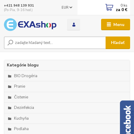
0
ks
+421 948 139 931
EUR
za
0 €
(Po-Pia, 9-16 hod.)
Menu
Hľadať
Kategórie blogu
BIO Drogéria
Pranie
Čistenie
Dezinfekcia
Kuchyňa
Podlaha