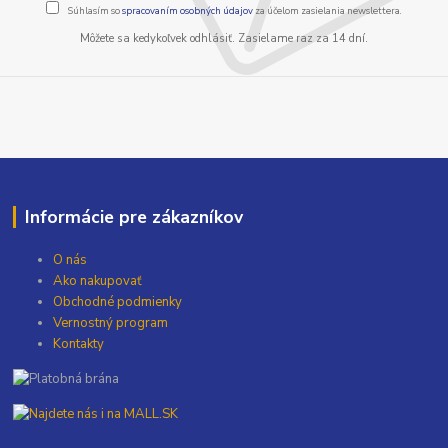
Súhlasím so
spracovaním osobných údajov
za účelom zasielania newslettera.
Môžete sa kedykoľvek odhlásiť. Zasielame raz za 14 dní.
Informácie pre zákazníkov
O nás
Ako nakupovať
Obchodné podmienky
Vernostný program
Kontakty