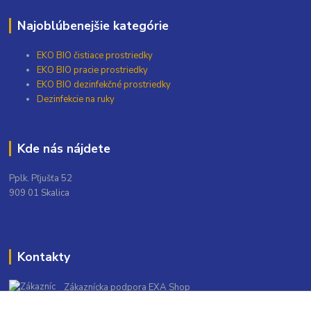
Najoblúbenejšie kategórie
EKO BIO čistiace prostriedky
EKO BIO pracie prostriedky
EKO BIO dezinfekčné prostriedky
Dezinfekcie na ruky
Kde nás nájdete
Pplk. Pľjušťa 52
909 01 Skalica
Kontakty
Zákaznícka podpora EXA Shop
+421 948 139 931