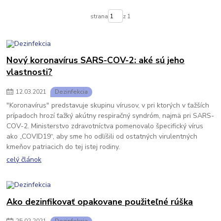
strana
z 1
Nový koronavírus SARS-COV-2: aké sú jeho
vlastnosti?
12
.
03
.
2021
Dezinfekcia
"Koronavírus" predstavuje skupinu vírusov, v pri ktorých v ťažších
prípadoch hrozí ťažký akútny respiračný syndróm, najmä pri SARS-
COV-2. Ministerstvo zdravotníctva pomenovalo špecifický vírus
ako „COVID19“, aby sme ho odlíšili od ostatných virulentných
kmeňov patriacich do tej istej rodiny.
celý článok
Ako dezinfikovať opakovane použiteľné rúška