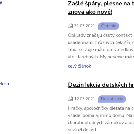
Zašlé špáry, plesne na 
znova ako nové!
31
.
03
.
2021
Čistenie
Obklady znášajú častý kontakt 
usadeninami z rôznych tekutín, o
trhu existuje málo prostriedkov
ale i farebných. My riešenie má
celý článok
Dezinfekcia detských hr
12
.
03
.
2021
Dezinfekcia
Hračky, spoločníčky dieťaťa na 
všade, doma aj mimo domu. Na 
choroboplodných zárodkov a bakt
si vloží do úst.