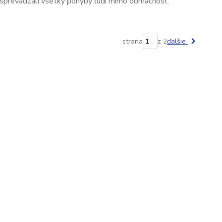
sprevádzali všetky pohyby ľudí mimo domácnosť.
strana
z 2
ďalšie