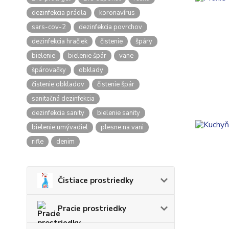
dezinfekcia prádla
koronavírus
sars-cov-2
dezinfekcia povrchov
dezinfekcia hračiek
čistenie
špáry
bielenie
bielenie špár
vane
špárovačky
obklady
čistenie obkladov
čistenie špár
sanitačná dezinfekcia
dezinfekcia sanity
bielenie sanity
bielenie umývadiel
plesne na vani
rifle
denim
Čistiace prostriedky
Pracie prostriedky