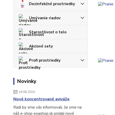
Dezinfekčné prostriedky
Umývanie riadov
Starostlivosť o telo
Akciové sety
Profi prostriedky
Novinky
18.06.2024
Nové koncentrované aviváže
Radi by sme vás informovali, že sme na
náš e-shop exashop.sk pridali nové