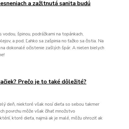
tesneniach a zažltnutá sanita budú
s vodou, špinou, podrážkami na topánkach,
lejov, a pod. Ľahko sa zašpinia no ťažko sa čistia. Na
 na dokonalé očistenie zašlých špár. A nielen bielych
me!
ačiek? Prečo je to také dôležité?
celý deň, niektoré však nosí dieťa so sebou takmer
ich povrchu môže však číhať množstvo
érií, ktoré dieťa, najmä ak je malé, môžu ohroziť ak