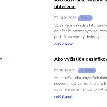
oblečenie
13
.
04
.
2022
Pranie
Už sa Vám niekedy stalo, že ste 
oblečením zafarbeným inou farbo
pretože na všetky chyby, aj tie z
celý článok
Ako vyčistiť a dezinfik
28
.
06
.
2021
Kuchyňa
Mnohí užívatelia umývačiek riadu
neuvedomujú, že i keď po umytí 
dokonale čisté, nemusí to byť ú
celý článok