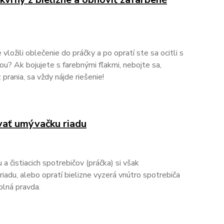
vložili oblečenie do práčky a po opratí ste sa ocitli s
u? Ak bojujete s farebnými fľakmi, nebojte sa,
 prania, sa vždy nájde riešenie!
ovať umývačku riadu
 a čistiacich spotrebičov (práčka) si však
riadu, alebo opratí bielizne vyzerá vnútro spotrebiča
plná pravda.