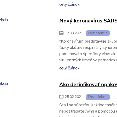
celý článok
Nový koronavírus SARS-
12
.
03
.
2021
Dezinfekcia
"Koronavírus" predstavuje skupin
ťažký akútny respiračný syndró
pomenovalo špecifický vírus ak
virulentných kmeňov patriacich do
celý článok
Ako dezinfikovať opako
25
.
02
.
2021
Dezinfekcia
Stali sa súčasťou každodenného 
nepostrádateľnými a pomocou kto