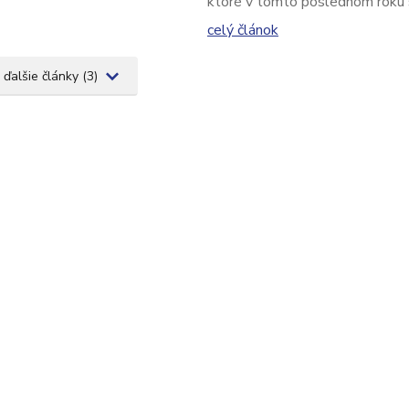
ktoré v tomto poslednom roku 
celý článok
 ďalšie články (3)