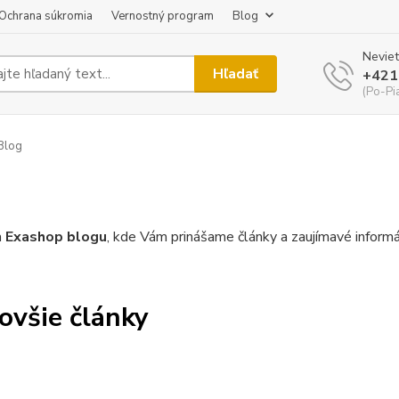
Ochrana súkromia
Vernostný program
Blog
Neviet
Hľadať
+421
(Po-Pi
Blog
a
Exashop blogu
, kde Vám prinášame články a zaujímavé informá
ovšie články