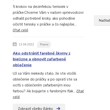
5 krokov na dezinfekciu tenisiek v
práčke.Chceme Vám v našom sprievodcovi
odhaliť potrebné kroky, ako pohodlne
Načítať
očistiť tenisky v práčke a čo najlepšie...
čítať celé
13.04.2022
Pranie
Ako odstrániť farebné škvrny z
bielizne a obnoviť zafarbené
oblečenie
Už sa Vám niekedy stalo, že ste vložili
oblečenie do práčky a po opratí ste sa
ocitli s oblečením zafarbeným inou
farbou? Ak bojujete s farebnými fľak...
čítať
celé
Zobraziť všetky články