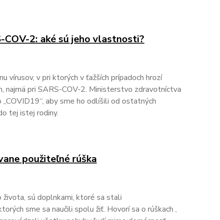
COV-2: aké sú jeho vlastnosti?
u vírusov, v pri ktorých v ťažších prípadoch hrozí
m, najmä pri SARS-COV-2. Ministerstvo zdravotníctva
o „COVID19“, aby sme ho odlíšili od ostatných
 tej istej rodiny.
vane použiteľné rúška
života, sú doplnkami, ktoré sa stali
rých sme sa naučili spolu žiť. Hovorí sa o rúškach ,