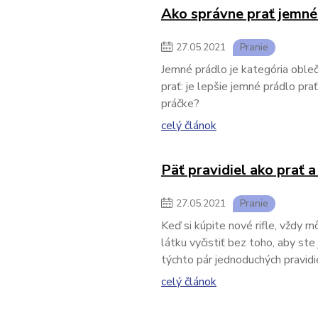
Ako správne prať jemné
27
.
05
.
2021
Pranie
Jemné prádlo je kategória obleč
prať: je lepšie jemné prádlo pra
práčke?
celý článok
Päť pravidiel ako prať a
27
.
05
.
2021
Pranie
Keď si kúpite nové rifle, vždy 
látku vyčistiť bez toho, aby ste 
týchto pár jednoduchých pravidi
celý článok