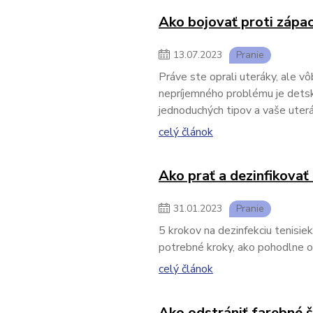
Ako bojovať proti zápa
13
.
07
.
2023
Pranie
Práve ste oprali uteráky, ale v
nepríjemného problému je detsk
jednoduchých tipov a vaše uter
celý článok
Ako prať a dezinfikovať
31
.
01
.
2023
Pranie
5 krokov na dezinfekciu tenisi
potrebné kroky, ako pohodlne oči
celý článok
Ako odstrániť farebné š