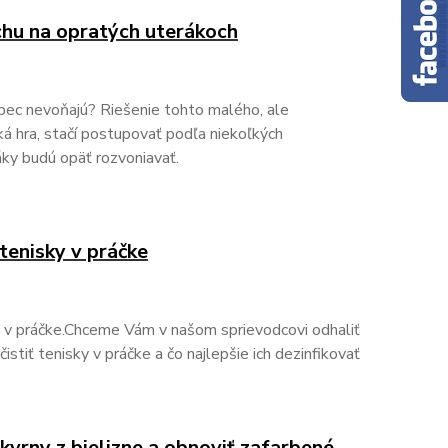
chu na opratých uterákoch
ôbec nevoňajú? Riešenie tohto malého, ale
á hra, stačí postupovať podľa niekoľkých
áky budú opäť rozvoniavať.
 tenisky v práčke
ek v práčke.Chceme Vám v našom sprievodcovi odhaliť
stiť tenisky v práčke a čo najlepšie ich dezinfikovať
kvrny z bielizne a obnoviť zafarbené