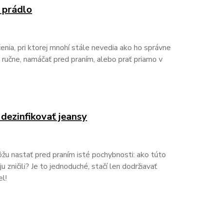
 prádlo
enia, pri ktorej mnohí stále nevedia ako ho správne
ť ručne, namáčať pred praním, alebo prať priamo v
 dezinfikovať jeansy
môžu nastať pred praním isté pochybnosti: ako túto
ju zničili? Je to jednoduché, stačí len dodržiavať
el!