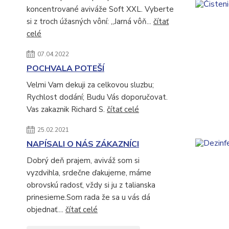
koncentrované aviváže Soft XXL. Vyberte
si z troch úžasných vôní: „Jarná vôň...
čítať
celé
07.04.2022
POCHVALA POTEŠÍ
Velmi Vam dekuji za celkovou sluzbu;
Rychlost dodání; Budu Vás doporučovat.
Vas zakaznik Richard S.
čítať celé
25.02.2021
NAPÍSALI O NÁS ZÁKAZNÍCI
Dobrý deň prajem, aviváž som si
vyzdvihla, srdečne ďakujeme, máme
obrovskú radosť, vždy si ju z talianska
prinesieme.Som rada že sa u vás dá
objednať....
čítať celé