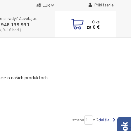
Prihlásenie
EUR
e si rady? Zavolajte.
0
ks
 948 139 931
za
0 €
a, 9-16 hod.)
cie o našich produktoch
strana
z 2
ďalšie