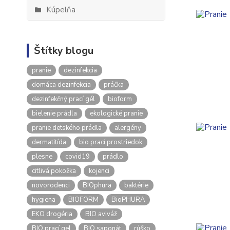
Kúpelňa
Štítky blogu
pranie
dezinfekcia
domáca dezinfekcia
práčka
dezinfekčný prací gél
bioform
bielenie prádla
ekologické pranie
pranie detského prádla
alergény
dermatitída
bio prací prostriedok
plesne
covid19
prádlo
citlivá pokožka
kojenci
novorodenci
BIOphura
baktérie
hygiena
BIOFORM
BioPHURA
EKO drogéria
BIO aviváž
BIO prací gel
BIO saponát
rúško