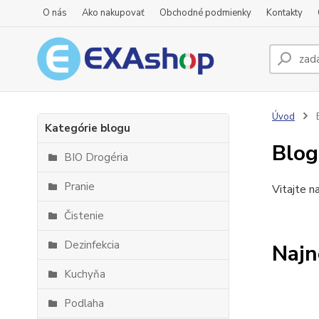
O nás
Ako nakupovať
Obchodné podmienky
Kontakty
Úvod
Kategórie blogu
Blog
BIO Drogéria
Pranie
Vitajte n
Čistenie
Dezinfekcia
Najn
Kuchyňa
Podlaha