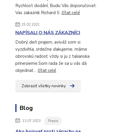
Rychlost dodání; Budu Vás doporučovat.
Vas zakaznik Richard S.
čítať celé
25.02.2021
NAPÍSALI O NÁS ZÁKAZNÍCI
Dobrý deň prajem, aviváž som si
vyzdvihla, srdečne ďakujeme, máme
obrovskú radosť, vždy si ju z talianska
prinesieme.Som rada že sa u vás dá
objednať....
čítať celé
Zobraziť všetky novinky
Blog
13.07.2023
Pranie
Ako bojovať proti zápachu na