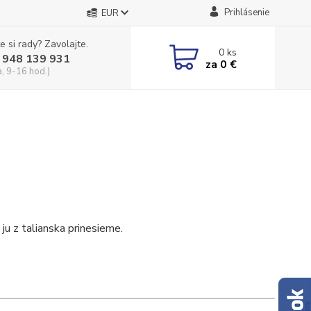
Prihlásenie
EUR
e si rady? Zavolajte.
0
ks
 948 139 931
za
0 €
a, 9-16 hod.)
ju z talianska prinesieme.