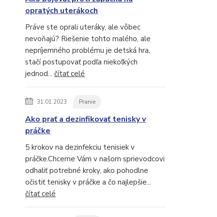
opratých uterákoch
Práve ste oprali uteráky, ale vôbec
nevoňajú? Riešenie tohto malého, ale
nepríjemného problému je detská hra,
stačí postupovať podľa niekoľkých
jednod...
čítať celé
31.01.2023
Pranie
Ako prať a dezinfikovať tenisky v
práčke
5 krokov na dezinfekciu tenisiek v
práčke.Chceme Vám v našom sprievodcovi
odhaliť potrebné kroky, ako pohodlne
očistiť tenisky v práčke a čo najlepšie...
čítať celé