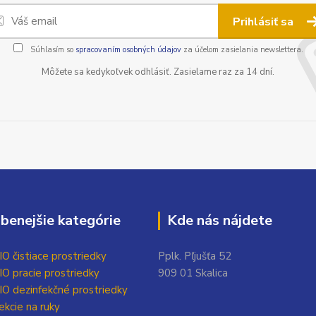
Prihlásiť sa
Súhlasím so
spracovaním osobných údajov
za účelom zasielania newslettera.
Môžete sa kedykoľvek odhlásiť. Zasielame raz za 14 dní.
benejšie kategórie
Kde nás nájdete
O čistiace prostriedky
Pplk. Pľjušťa 52
O pracie prostriedky
909 01 Skalica
O dezinfekčné prostriedky
ekcie na ruky