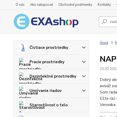
O nás
Ako nakupovať
Obchodné podmienky
Kontakty
Úvod
N
Čistiace prostriedky
NAP
Pracie prostriedky
25.02.202
Dezinfekčné prostriedky
Dobrý de
aviváž so
Umývanie riadov
Som rada 
Ešte raz
Veronika
Starostlivosť o telo