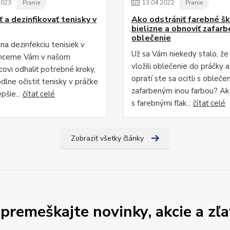
2023
Pranie
13
.
04
.
2022
Pranie
 a dezinfikovať tenisky v
Ako odstrániť farebné šk
bielizne a obnoviť zafar
oblečenie
na dezinfekciu tenisiek v
Už sa Vám niekedy stalo, že
Chceme Vám v našom
vložili oblečenie do práčky 
covi odhaliť potrebné kroky,
opratí ste sa ocitli s obleče
dlne očistiť tenisky v práčke
zafarbeným inou farbou? Ak
epšie...
čítať celé
s farebnými fľak...
čítať celé
Zobraziť všetky články
premeškajte novinky, akcie a zľa