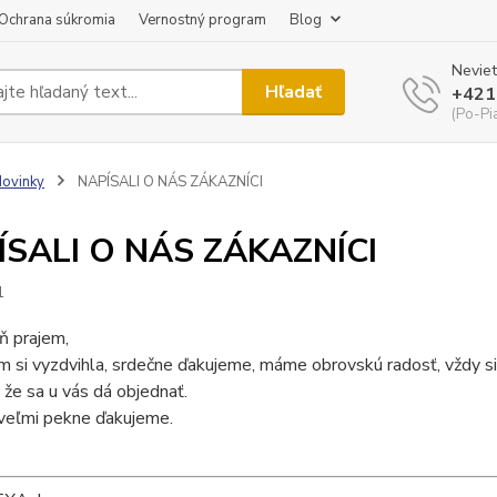
Ochrana súkromia
Vernostný program
Blog
Neviet
Hľadať
+421
(Po-Pi
ovinky
NAPÍSALI O NÁS ZÁKAZNÍCI
ÍSALI O NÁS ZÁKAZNÍCI
1
ň prajem,
m si vyzdvihla, srdečne ďakujeme, máme obrovskú radosť, vždy si 
že sa u vás dá objednať.
 veľmi pekne ďakujeme.