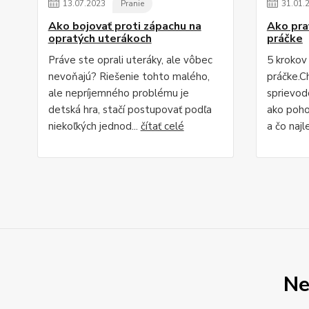
13
.
07
.
2023
Pranie
31
.
01
.
Ako bojovať proti zápachu na
Ako prať
opratých uterákoch
práčke
Práve ste oprali uteráky, ale vôbec
5 krokov 
nevoňajú? Riešenie tohto malého,
práčke.
ale nepríjemného problému je
sprievod
detská hra, stačí postupovať podľa
ako poho
niekoľkých jednod...
čítať celé
a čo najl
Ne