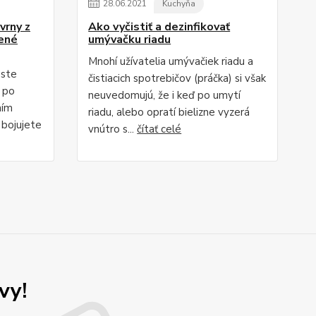
28
.
06
.
2021
Kuchyňa
vrny z
Ako vyčistiť a dezinfikovať
bené
umývačku riadu
Mnohí užívatelia umývačiek riadu a
 ste
čistiacich spotrebičov (práčka) si však
a po
neuvedomujú, že i keď po umytí
ním
riadu, alebo opratí bielizne vyzerá
 bojujete
vnútro s...
čítať celé
vy!