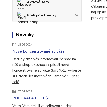
Zdravím 
Akciové sety
ďakujem z
najlepšie
Profi prostriedky
prekvapen
Novinky
18.06.2024
Nové koncentrované aviváže
Radi by sme vás informovali, že sme na
náš e-shop exashop.sk pridali nové
koncentrované aviváže Soft XXL. Vyberte
si z troch úžasných vôní: „Jarná vôň...
čítať
celé
07.04.2022
POCHVALA POTEŠÍ
Velmi Vam dekuji za celkovou sluzbu;