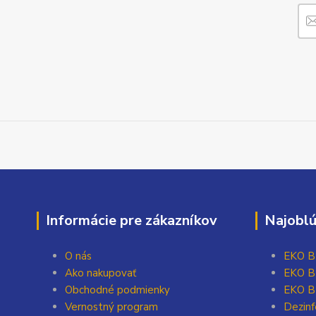
Informácie pre zákazníkov
Najoblú
O nás
EKO BI
Ako nakupovať
EKO BI
Obchodné podmienky
EKO BI
Vernostný program
Dezinf