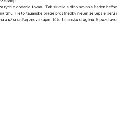
EXAshop,
a rýchle dodanie tovaru. Tak skvele a dlho nevonia žiaden bežne 
 na trhu. Tieto talianske pracie prostriedky nielen že lepšie per
á a už si radšej znova kúpim túto taliansku drogériu. S pozdravo