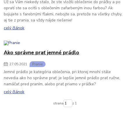
Už sa Vám niekedy stalo, že ste vložili oblečenie do práčky a po
opratí ste sa ocitli s oblečením zafarbeným inou farbou? Ak
bojujete s farebnými fľakmi, nebojte sa, pretože na všetky chyby,
aj tie z prania, sa vždy nájde riešenie!
celý článok
Ako správne prať jemné prádlo
27
.
05
.
2021
Pranie
Jemné prádlo je kategória oblečenia, pri ktorej mnohí stále
nevedia ako ho správne prať: je lepšie jemné prádlo prať ručne,
namáčať pred praním, alebo prať priamo v práčke?
celý článok
strana
z 1