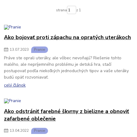
strana
z 1
Ako bojovať proti zápachu na opratých uterákoch
13
.
07
.
2023
Pranie
Práve ste oprali uteráky, ale vôbec nevoňajú? Riešenie tohto
malého, ale nepríjemného problému je detská hra, stačí
postupovať podľa niekoľkých jednoduchých tipov a vaše uteráky
budú opäť rozvoniavať.
celý článok
Ako odstrániť farebné škvrny z bielizne a obnoviť
zafarbené oblečenie
13
.
04
.
2022
Pranie