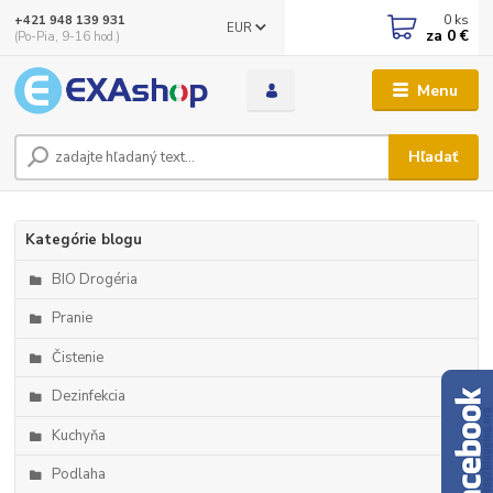
0
ks
+421 948 139 931
EUR
za
0 €
(Po-Pia, 9-16 hod.)
Menu
Hľadať
Kategórie blogu
BIO Drogéria
Pranie
Čistenie
Dezinfekcia
Kuchyňa
Podlaha