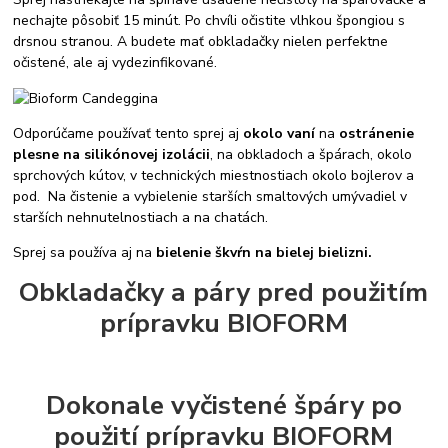
nechajte pôsobiť 15 minút. Po chvíli očistite vlhkou špongiou s
drsnou stranou. A budete mať obkladačky nielen perfektne
očistené, ale aj vydezinfikované.
Odporúčame používať tento sprej aj
okolo vaní
na
ostránenie
plesne na silikónovej izolácii
, na obkladoch a špárach, okolo
sprchových kútov, v technických miestnostiach okolo bojlerov a
pod. Na čistenie a vybielenie starších smaltových umývadiel v
starších nehnutelnostiach a na chatách.
Sprej sa používa aj na
bielenie škvŕn na bielej bielizni.
Obkladačky a páry pred použitím
prípravku BIOFORM
Dokonale vyčistené špáry po
použití prípravku BIOFORM