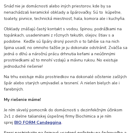
Snáď nie je domácnosti alebo iných priestorov, kde by sa
nenachádzali keramické obklady a špárovačky. Sú to kúpeľne,
toalety, pivnice, technická miestnosť, hala, komora ale i kuchyňa.
Obklady znášajú častý kontakt s vodou, špinou, podrážkami na
topánkach, usadeninami z rôznych tekutín, olejov, štiav s a
podobne. Keďže sú špáry drsný povrch o to ľahšie sa na nich
špina usadí, no omnoho ťažšie je ju dokonale odstrániť. Zväčša sa
jedná o dlhú a náročnú prácu drhnutia kefami a neúčinnými
prostriedkami až to mnohí vzdajú a mávnu rukou. No existuje
jednoduché riešenie!
Na trhu existuje málo prostriedkov na dokonalé očistenie zašlých
špár alebo starých umývadiel a tesnení. A nielen bielych ale i
farebných.
My riešenie máme!
Je ním skvelý pomocník do domácnosti s dezinfekčným účinkom
2v1 z dielne talianskej úspešnej firmy Biochimica a je ním
sprej
BIO FORM Candeggina
.
Sprej nastriekajte na špinavé usadené nečistoty na špárovačke a