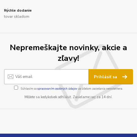
Rýchle dodanie
tovar skladom
Nepremeškajte novinky, akcie a
zľavy!
Prihlásiť sa
Súhlasím so
spracovaním osobných údajov
za účelom zasielania newslettera.
Môžete sa kedykoľvek odhlásiť. Zasielame raz za 14 dní.