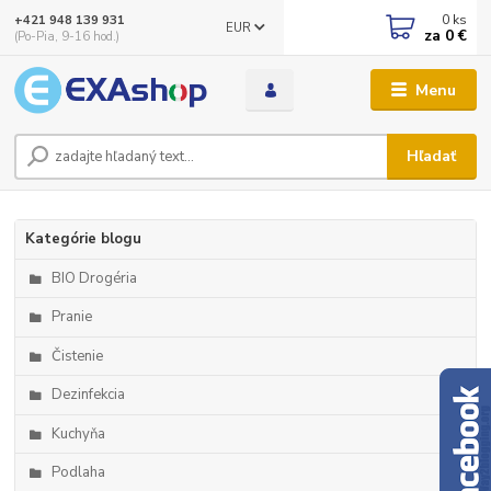
0
ks
+421 948 139 931
EUR
za
0 €
(Po-Pia, 9-16 hod.)
Menu
Hľadať
Kategórie blogu
BIO Drogéria
Pranie
Čistenie
Dezinfekcia
Kuchyňa
Podlaha