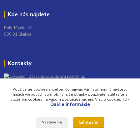
Kde nás nájdete
Pplk. Pľjušťa 52
909 01 Skalica
Kontakty
Zákaznícka podpora EXA Shop
+421 948 139 931
Používame cookies s cieľom čo najviac Vám spríjemniť návštevu
(Po-Pia, 9-16 hod.)
našich webových stránok. Tým, že stránky používate, súhlasíte s
uložením cookies na Vašom počítači/zariadení. Viac o cookies TU »
info@exashop.sk
Ďalšie informácie
Súhlasím
Nastavenia