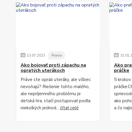
13
.
07
.
2023
Pranie
31
.
01
.
Ako bojovať proti zápachu na
Ako prať
opratých uterákoch
práčke
Práve ste oprali uteráky, ale vôbec
5 krokov 
nevoňajú? Riešenie tohto malého,
práčke.
ale nepríjemného problému je
sprievod
detská hra, stačí postupovať podľa
ako poho
niekoľkých jednod...
čítať celé
a čo najl