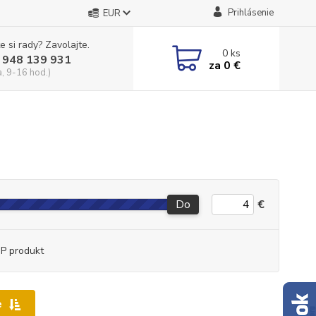
Prihlásenie
EUR
e si rady? Zavolajte.
0
ks
 948 139 931
za
0 €
a, 9-16 hod.)
Do
€
P produkt
e