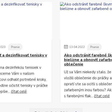
2023
Pranie
13
.
04
.
2022
Pranie
 a dezinfikovať tenisky v
Ako odstrániť farebné šk
bielizne a obnoviť zafar
oblečenie
na dezinfekciu tenisiek v
Už sa Vám niekedy stalo, že
Chceme Vám v našom
vložili oblečenie do práčky 
covi odhaliť potrebné kroky,
opratí ste sa ocitli s obleče
dlne očistiť tenisky v práčke
zafarbeným inou farbou? Ak
epšie...
čítať celé
s farebnými fľak...
čítať celé