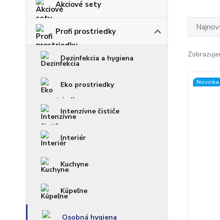
Akciové sety
Najnov
Profi prostriedky
Zobrazuje
Dezinfekcia a hygiena
Novinka
Eko prostriedky
Intenzívne čističe
Interiér
Kuchyne
Kúpeľne
Osobná hygiena