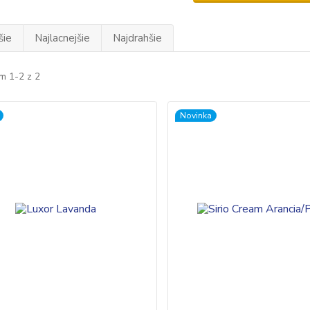
šie
Najlacnejšie
Najdrahšie
m 1-2 z 2
Novinka