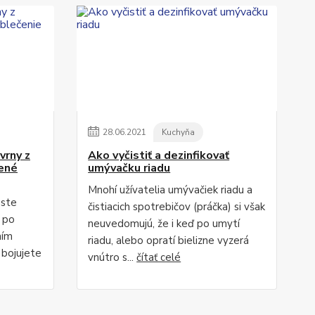
28
.
06
.
2021
Kuchyňa
vrny z
Ako vyčistiť a dezinfikovať
bené
umývačku riadu
Mnohí užívatelia umývačiek riadu a
 ste
čistiacich spotrebičov (práčka) si však
a po
neuvedomujú, že i keď po umytí
ním
riadu, alebo opratí bielizne vyzerá
 bojujete
vnútro s...
čítať celé