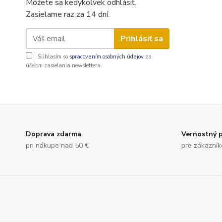
Môžete sa kedykoľvek odhlásiť.
Zasielame raz za 14 dní.
Prihlásiť sa
Súhlasím so
spracovaním osobných údajov
za
účelom zasielania newslettera.
Doprava zdarma
Vernostný 
pri nákupe nad 50 €
pre zákazník