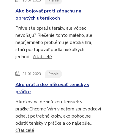
13.07.2023
Pranie
Ako bojovať proti zápachu na
opratých uterákoch
Práve ste oprali uteráky, ale vôbec
nevoňajú? Riešenie tohto malého, ale
nepríjemného problému je detská hra,
stačí postupovať podľa niekoľkých
jednod...
čítať celé
31.01.2023
Pranie
Ako prať a dezinfikovať tenisky v
práčke
5 krokov na dezinfekciu tenisiek v
práčke.Chceme Vám v našom sprievodcovi
odhaliť potrebné kroky, ako pohodlne
očistiť tenisky v práčke a čo najlepšie...
čítať celé