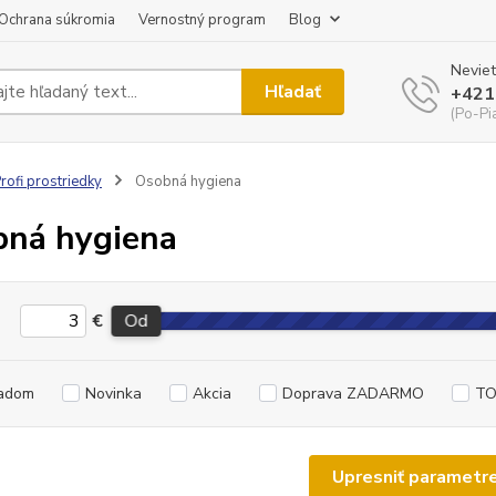
Ochrana súkromia
Vernostný program
Blog
Neviet
Hľadať
+421
(Po-Pi
rofi prostriedky
Osobná hygiena
ná hygiena
€
Od
adom
Novinka
Akcia
Doprava ZADARMO
TO
Upresniť parametr