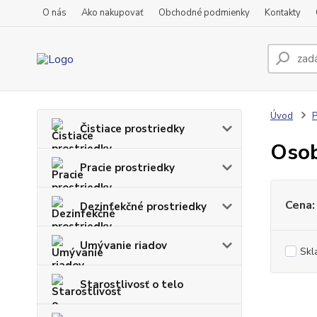
O nás
Ako nakupovať
Obchodné podmienky
Kontakty
Úvod
P
Čistiace prostriedky
Osob
Pracie prostriedky
Cena:
Dezinfekčné prostriedky
Umývanie riadov
Skl
Starostlivosť o telo