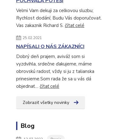
POCHVALA POTEŠÍ
Velmi Vam dekuji za celkovou sluzbu;
Rychlost dodání; Budu Vás doporučovat.
Vas zakaznik Richard S.
čítať celé
25.02.2021
NAPÍSALI O NÁS ZÁKAZNÍCI
Dobrý deň prajem, aviváž som si
vyzdvihla, srdečne ďakujeme, máme
obrovskú radosť, vždy si ju z talianska
prinesieme.Som rada že sa u vás dá
objednať....
čítať celé
Zobraziť všetky novinky
Blog