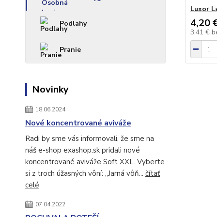
Luxor L
4,20 
Podlahy
3,41 €
b
Pranie
Novinky
18.06.2024
Nové koncentrované aviváže
Radi by sme vás informovali, že sme na
náš e-shop exashop.sk pridali nové
koncentrované aviváže Soft XXL. Vyberte
si z troch úžasných vôní: „Jarná vôň...
čítať
celé
07.04.2022