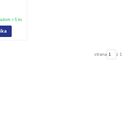
ladom > 5 ks
íka
strana
z 1