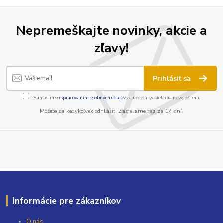
Nepremeškajte novinky, akcie a
zľavy!
Prihlásiť sa
Súhlasím so
spracovaním osobných údajov
za účelom zasielania newslettera.
Môžete sa kedykoľvek odhlásiť. Zasielame raz za 14 dní.
Informácie pre zákazníkov
O nás