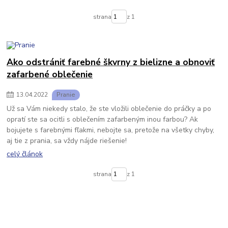
strana
z 1
Ako odstrániť farebné škvrny z bielizne a obnoviť
zafarbené oblečenie
13
.
04
.
2022
Pranie
Už sa Vám niekedy stalo, že ste vložili oblečenie do práčky a po
opratí ste sa ocitli s oblečením zafarbeným inou farbou? Ak
bojujete s farebnými fľakmi, nebojte sa, pretože na všetky chyby,
aj tie z prania, sa vždy nájde riešenie!
celý článok
strana
z 1