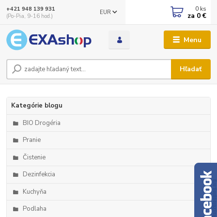
0
ks
+421 948 139 931
EUR
za
0 €
(Po-Pia, 9-16 hod.)
Menu
Hľadať
Kategórie blogu
BIO Drogéria
Pranie
Čistenie
Dezinfekcia
Kuchyňa
Podlaha