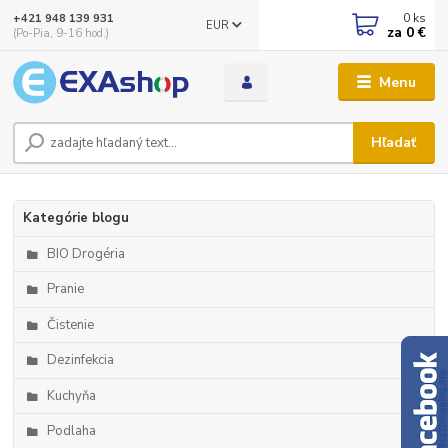
0
ks
+421 948 139 931
EUR
za
0 €
(Po-Pia, 9-16 hod.)
Menu
Hľadať
Kategórie blogu
BIO Drogéria
Pranie
Čistenie
Dezinfekcia
Kuchyňa
Podlaha