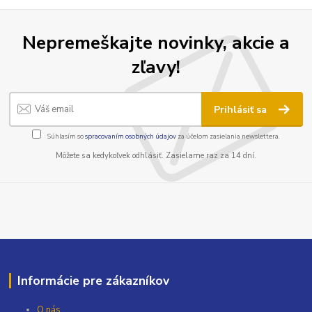
Nepremeškajte novinky, akcie a
zľavy!
Prihlásiť sa
Súhlasím so
spracovaním osobných údajov
za účelom zasielania newslettera.
Môžete sa kedykoľvek odhlásiť. Zasielame raz za 14 dní.
Informácie pre zákazníkov
O nás