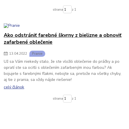
strana
z 1
Ako odstrániť farebné škvrny z bielizne a obnoviť
zafarbené oblečenie
13
.
04
.
2022
Pranie
Už sa Vám niekedy stalo, že ste vložili oblečenie do práčky a po
opratí ste sa ocitli s oblečením zafarbeným inou farbou? Ak
bojujete s farebnými fľakmi, nebojte sa, pretože na všetky chyby,
aj tie z prania, sa vždy nájde riešenie!
celý článok
strana
z 1