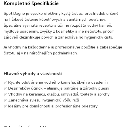
Kompletné špecifikácie
Spot Bagno je vysoko efektívny kyslý čistiaci prostriedok určený
na hĺbkové čistenie kúpeľňových a sanitárnych povrchov.
Špeciálne vyvinutá receptúra účinne rozpúšťa vodný kameň,
mydlové usadeniny, zvyšky z kozmetiky a iné nečistoty, pričom
zároveň
dezinfikuje
povrch a zanecháva ho hygienicky čistý.
Je vhodný na každodenné aj profesionálne použitie a zabezpečuje
čistotu aj v najnáročnejších podmienkach.
Hlavné výhody a vlastnosti:
✅ Rýchle odstránenie vodného kameňa, škvŕn a usadenín
✅ Dezinfekčný účinok – eliminuje baktérie a zárodky plesní
✅ Vhodný na keramiku, dlažbu, umývadlá, toalety a sprchy
✅ Zanecháva sviežu, hygienickú vôňu ruží
✅ Ideálny pre domácnosti aj profesionálne priestory