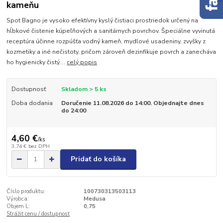
kameňu
Spot Bagno je vysoko efektívny kyslý čistiaci prostriedok určený na
hĺbkové čistenie kúpeľňových a sanitárnych povrchov. Špeciálne vyvinutá
receptúra účinne rozpúšťa vodný kameň, mydlové usadeniny, zvyšky z
kozmetiky a iné nečistoty, pričom zároveň dezinfikuje povrch a zanecháva
ho hygienicky čistý....
celý popis
Dostupnosť
Skladom > 5 ks
Doba dodania
Doručenie 11.08.2026 do 14:00. Objednajte dnes
do 24:00
4,60 €
/
ks
3,74 €
bez DPH
Pridať do košíka
Číslo produktu:
100730313503113
Výrobca:
Medusa
Objem L:
0,75
Strážiť cenu / dostupnosť