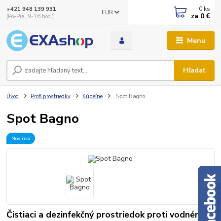
0
ks
+421 948 139 931
EUR
za
0 €
(Po-Pia, 9-16 hod.)
Menu
Hľadať
Úvod
Profi prostriedky
Kúpeľne
Spot Bagno
Spot Bagno
Novinka
Čistiaci a dezinfekčný prostriedok proti vodnému