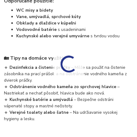
Odporúčané použitie:
WC misy a bidety
Vane, umývadlá, sprchové kúty
Obklady a dlaždice v kúpeľni
Vodovodné batérie
s usadeninami
Kuchynské alebo verejné umyvárne
s tvrdou vodou
🏡
Tipy na domáce využitie:
🔹
Dezinfekcia a čistenie práčky
– Môže sa použiť na čistenie
zásobníka na prací prášok a na odstránenie vodného kameňa z
dvierok práčky.
🔹
Odstránenie vodného kameňa zo sprchovej hlavice
–
Nastriekať a nechať pôsobiť, hlavica bude ako nová.
🔹
Kuchynské batérie a umývadlá
– Bezpečne odstráni
vápenaté stopy a mastné nečistoty.
🔹
Verejné toalety alebo šatne
– Na udržiavanie vysokej
hygieny a lesku.