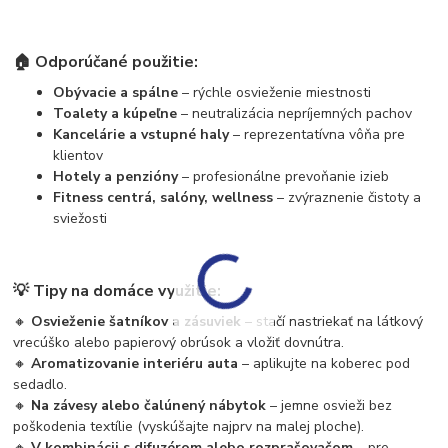
🏠
Odporúčané použitie:
Obývacie a spálne
– rýchle osvieženie miestnosti
Toalety a kúpeľne
– neutralizácia nepríjemných pachov
Kancelárie a vstupné haly
– reprezentatívna vôňa pre
klientov
Hotely a penzióny
– profesionálne prevoňanie izieb
Fitness centrá, salóny, wellness
– zvýraznenie čistoty a
sviežosti
💡
Tipy na domáce využitie:
🔸
Osvieženie šatníkov a zásuviek
– stačí nastriekať na látkový
vrecúško alebo papierový obrúsok a vložiť dovnútra.
🔸
Aromatizovanie interiéru auta
– aplikujte na koberec pod
sedadlo.
🔸
Na závesy alebo čalúnený nábytok
– jemne osvieži bez
poškodenia textílie (vyskúšajte najprv na malej ploche).
🔸
V kombinácii s difuzérom alebo rozprašovačom
– pre