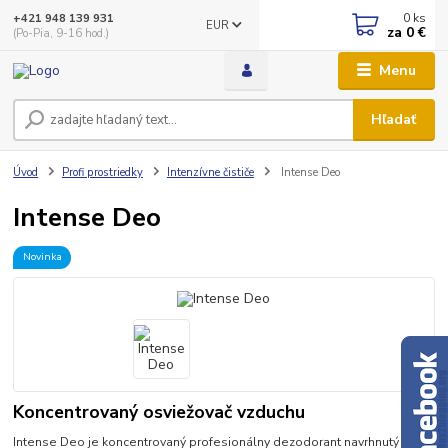
0
ks
+421 948 139 931
EUR
za
0 €
(Po-Pia, 9-16 hod.)
Menu
Hľadať
Úvod
Profi prostriedky
Intenzívne čističe
Intense Deo
Intense Deo
Novinka
Koncentrovaný osviežovač vzduchu
Intense Deo je koncentrovaný profesionálny dezodorant navrhnutý na