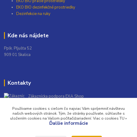
EKO BIO pracie prostriedky
EKO BIO dezinfekčné prostriedky
Dezinfekcie na ruky
Kde nás nájdete
Pplk. Pľjušťa 52
909 01 Skalica
Kontakty
Zákaznícka podpora EXA Shop
+421 948 139 931
Používame cookies s cieľom čo najviac Vám spríjemniť návštevu
(Po-Pia, 9-16 hod.)
našich webových stránok. Tým, že stránky používate, súhlasíte s
uložením cookies na Vašom počítači/zariadení. Viac o cookies TU »
info@exashop.sk
Ďalšie informácie