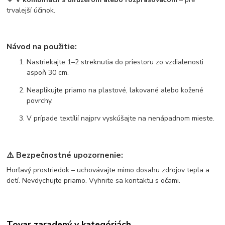
trvalejší účinok.
Návod na použitie:
Nastriekajte 1–2 streknutia do priestoru zo vzdialenosti
aspoň 30 cm.
Neaplikujte priamo na plastové, lakované alebo kožené
povrchy.
V prípade textílií najprv vyskúšajte na nenápadnom mieste.
⚠️ Bezpečnostné upozornenie:
Horľavý prostriedok – uchovávajte mimo dosahu zdrojov tepla a
detí. Nevdychujte priamo. Vyhnite sa kontaktu s očami.
Tovar zaradený v kategóriách