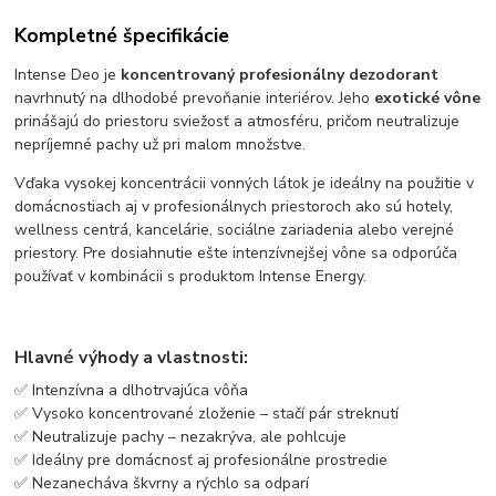
Kompletné špecifikácie
Intense Deo je
koncentrovaný profesionálny dezodorant
navrhnutý na dlhodobé prevoňanie interiérov. Jeho
exotické vône
prinášajú do priestoru sviežosť a atmosféru, pričom neutralizuje
nepríjemné pachy už pri malom množstve.
Vďaka vysokej koncentrácii vonných látok je ideálny na použitie v
domácnostiach aj v profesionálnych priestoroch ako sú hotely,
wellness centrá, kancelárie, sociálne zariadenia alebo verejné
priestory. Pre dosiahnutie ešte intenzívnejšej vône sa odporúča
používať v kombinácii s produktom Intense Energy.
Hlavné výhody a vlastnosti:
✅ Intenzívna a dlhotrvajúca vôňa
✅ Vysoko koncentrované zloženie – stačí pár streknutí
✅ Neutralizuje pachy – nezakrýva, ale pohlcuje
✅ Ideálny pre domácnosť aj profesionálne prostredie
✅ Nezanecháva škvrny a rýchlo sa odparí