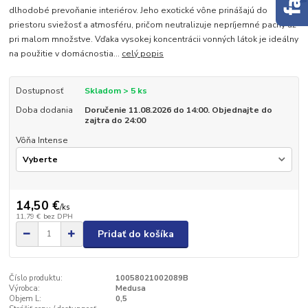
dlhodobé prevoňanie interiérov. Jeho exotické vône prinášajú do
priestoru sviežosť a atmosféru, pričom neutralizuje nepríjemné pachy už
pri malom množstve. Vďaka vysokej koncentrácii vonných látok je ideálny
na použitie v domácnostia...
celý popis
Dostupnosť
Skladom > 5 ks
Doba dodania
Doručenie 11.08.2026 do 14:00. Objednajte do
zajtra do 24:00
Vôňa Intense
14,50 €
/
ks
11,79 €
bez DPH
Pridať do košíka
Číslo produktu:
10058021002089B
Výrobca:
Medusa
Objem L:
0,5