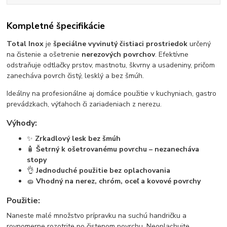
Kompletné špecifikácie
Total Inox
je
špeciálne vyvinutý čistiaci prostriedok
určený
na čistenie a ošetrenie
nerezových povrchov
. Efektívne
odstraňuje odtlačky prstov, mastnotu, škvrny a usadeniny, pričom
zanecháva povrch čistý, lesklý a bez šmúh.
Ideálny na profesionálne aj domáce použitie v kuchyniach, gastro
prevádzkach, výťahoch či zariadeniach z nerezu.
Výhody:
✨
Zrkadlový lesk bez šmúh
🧴
Šetrný k ošetrovanému povrchu – nezanecháva
stopy
👌
Jednoduché použitie bez oplachovania
🧽
Vhodný na nerez, chróm, oceľ a kovové povrchy
Použitie:
Naneste malé množstvo prípravku na suchú handričku a
rovnomerne rozotrite po čistenom povrchu. Neoplachujte.