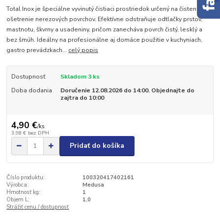
Total Inox je špeciálne vyvinutý čistiaci prostriedok určený na čistenie a
ošetrenie nerezových povrchov. Efektívne odstraňuje odtlačky prstov,
mastnotu, škvrny a usadeniny, pričom zanecháva povrch čistý, lesklý a
bez šmúh. Ideálny na profesionálne aj domáce použitie v kuchyniach,
gastro prevádzkach...
celý popis
Dostupnosť
Skladom 3 ks
Doba dodania
Doručenie 12.08.2026 do 14:00. Objednajte do
zajtra do 10:00
4,90 €
/
ks
3,98 €
bez DPH
Pridať do košíka
Číslo produktu:
100320417402161
Výrobca:
Medusa
Hmotnosť kg:
1
Objem L:
1,0
Strážiť cenu / dostupnosť