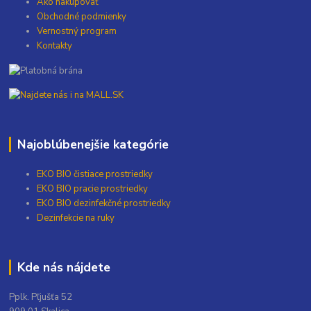
Ako nakupovať
Obchodné podmienky
Vernostný program
Kontakty
Najoblúbenejšie kategórie
EKO BIO čistiace prostriedky
EKO BIO pracie prostriedky
EKO BIO dezinfekčné prostriedky
Dezinfekcie na ruky
Kde nás nájdete
Pplk. Pľjušťa 52