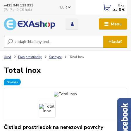
0
ks
+421 948 139 931
EUR
za
0 €
(Po-Pia, 9-16 hod.)
Menu
Hľadať
Úvod
Profi prostriedky
Kuchyne
Total Inox
Total Inox
Novinka
Čistiaci prostriedok na nerezové povrchy