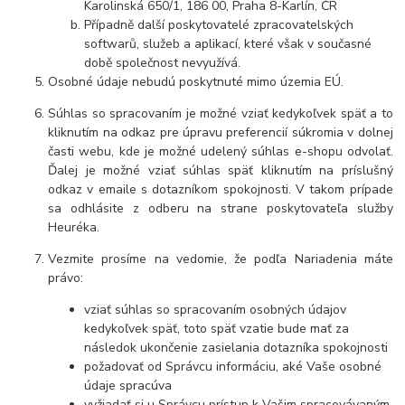
Karolinská 650/1, 186 00, Praha 8-Karlín, ČR
Případně další poskytovatelé zpracovatelských
softwarů, služeb a aplikací, které však v současné
době společnost nevyužívá.
Osobné údaje nebudú poskytnuté mimo územia EÚ.
Súhlas so spracovaním je možné vziať kedykoľvek späť a to
kliknutím na odkaz pre úpravu preferencií súkromia v dolnej
časti webu, kde je možné udelený súhlas e-shopu odvolať.
Ďalej je možné vziať súhlas späť kliknutím na príslušný
odkaz v emaile s dotazníkom spokojnosti. V takom prípade
sa odhlásite z odberu na strane poskytovateľa služby
Heuréka.
Vezmite prosíme na vedomie, že podľa Nariadenia máte
právo:
vziať súhlas so spracovaním osobných údajov
kedykoľvek späť, toto späť vzatie bude mať za
následok ukončenie zasielania dotazníka spokojnosti
požadovať od Správcu informáciu, aké Vaše osobné
údaje spracúva
vyžiadať si u Správcu prístup k Vašim spracovávaným