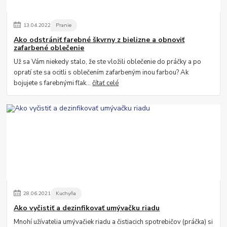
13
.
04
.
2022
Pranie
Ako odstrániť farebné škvrny z bielizne a obnoviť
zafarbené oblečenie
Už sa Vám niekedy stalo, že ste vložili oblečenie do práčky a po
opratí ste sa ocitli s oblečením zafarbeným inou farbou? Ak
bojujete s farebnými fľak...
čítať celé
28
.
06
.
2021
Kuchyňa
Ako vyčistiť a dezinfikovať umývačku riadu
Mnohí užívatelia umývačiek riadu a čistiacich spotrebičov (práčka) si