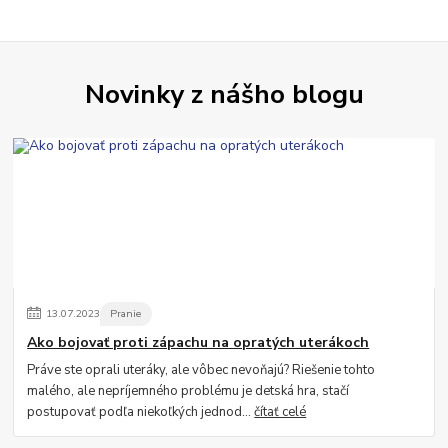
Novinky z nášho blogu
13
.
07
.
2023
Pranie
Ako bojovať proti zápachu na opratých uterákoch
Práve ste oprali uteráky, ale vôbec nevoňajú? Riešenie tohto
malého, ale nepríjemného problému je detská hra, stačí
postupovať podľa niekoľkých jednod...
čítať celé