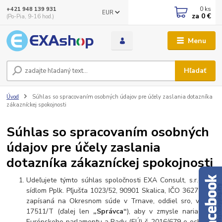
0
ks
+421 948 139 931
EUR
za
0 €
(Po-Pia, 9-16 hod.)
Menu
Hľadať
Úvod
Súhlas so spracovaním osobných údajov pre účely zaslania dotazníka
zákazníckej spokojnosti
Súhlas so spracovaním osobných
údajov pre účely zaslania
dotazníka zákazníckej spokojnosti
Udeľujete týmto súhlas spoločnosti EXA Consult, s.r.o., so
sídlom Pplk. Pľjušťa 1023/52, 90901 Skalica, IČO 36275085,
zapísaná na Okresnom súde v Trnave, oddiel sro, vložka
17511/T (ďalej len
„Správca“
), aby v zmysle nariadenia
Európskeho parlamentu a Rady (EÚ) č. 2016/679 o ochrane