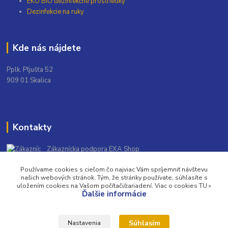
EKO BIO dezinfekčné prostriedky
Dezinfekcie na ruky
Kde nás nájdete
Pplk. Pľjušťa 52
909 01 Skalica
Kontakty
Zákaznícka podpora EXA Shop
+421 948 139 931
Používame cookies s cieľom čo najviac Vám spríjemniť návštevu
(Po-Pia, 9-16 hod.)
našich webových stránok. Tým, že stránky používate, súhlasíte s
uložením cookies na Vašom počítači/zariadení. Viac o cookies TU »
info@exashop.sk
Ďalšie informácie
Súhlasím
Nastavenia