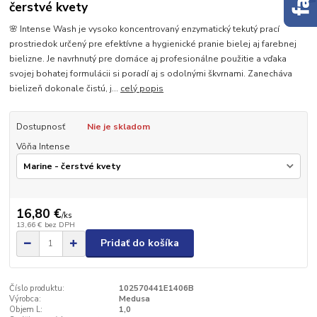
čerstvé kvety
🌸 Intense Wash je vysoko koncentrovaný enzymatický tekutý prací
prostriedok určený pre efektívne a hygienické pranie bielej aj farebnej
bielizne. Je navrhnutý pre domáce aj profesionálne použitie a vďaka
svojej bohatej formulácii si poradí aj s odolnými škvrnami. Zanecháva
bielizeň dokonale čistú, j...
celý popis
Dostupnosť
Nie je skladom
Vôňa Intense
16,80 €
/
ks
13,66 €
bez DPH
Pridať do košíka
Číslo produktu:
102570441E1406B
Výrobca:
Medusa
Objem L:
1,0