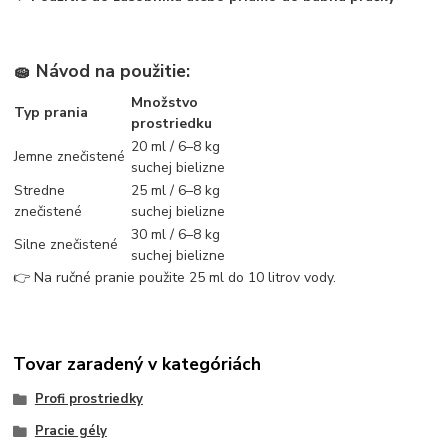
🧽
Návod na použitie:
Množstvo
Typ prania
prostriedku
20 ml / 6–8 kg
Jemne znečistené
suchej bielizne
Stredne
25 ml / 6–8 kg
znečistené
suchej bielizne
30 ml / 6–8 kg
Silne znečistené
suchej bielizne
👉 Na ručné pranie použite 25 ml do 10 litrov vody.
Tovar zaradený v kategóriách
Profi prostriedky
Pracie gély