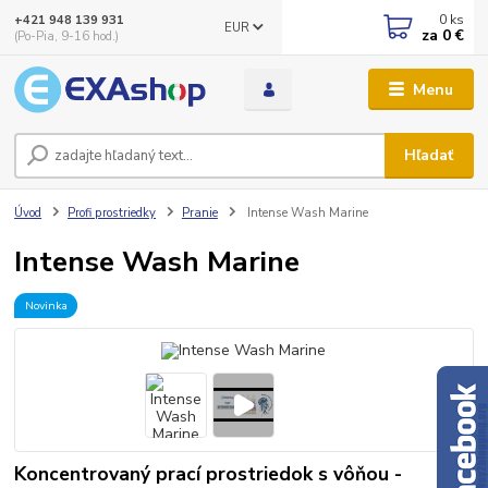
0
ks
+421 948 139 931
EUR
za
0 €
(Po-Pia, 9-16 hod.)
Menu
Hľadať
Úvod
Profi prostriedky
Pranie
Intense Wash Marine
Intense Wash Marine
Novinka
Koncentrovaný prací prostriedok s vôňou -