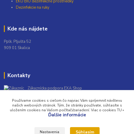
EKO BIO dezinfekčné prostriedky
Dezinfekcie na ruky
Kde nás nájdete
Pplk. Pľjušťa 52
909 01 Skalica
Kontakty
Zákaznícka podpora EXA Shop
+421 948 139 931
Používame cookies s cieľom čo najviac Vám spríjemniť návštevu
(Po-Pia, 9-16 hod.)
našich webových stránok. Tým, že stránky používate, súhlasíte s
uložením cookies na Vašom počítači/zariadení. Viac o cookies TU »
info@exashop.sk
Ďalšie informácie
Súhlasím
Nastavenia