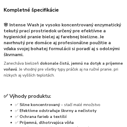
Kompletné špecifikácie
🌸
Intense Wash
je
vysoko koncentrovaný enzymatický
tekutý prací prostriedok
určený pre efektívne a
hygienické pranie bielej aj farebnej bielizne. Je
navrhnutý pre domáce aj profesionálne použitie a
vďaka svojej bohatej formulácii si poradí aj s odolnými
škvrnami.
Zanecháva bielizeň
dokonale čistú, jemnú na dotyk a príjemne
voňavú
. Je vhodný pre všetky typy práčok aj na ručné pranie, pri
nízkych aj vyšších teplotách.
✅
Výhody produktu:
✅
Silne koncentrovaný
– stačí malé množstvo
✅
Efektívne odstraňuje škvrny a nečistoty
✅
Ochrana farieb a textílií
✅
Príjemná, dlhotrvajúca vôňa