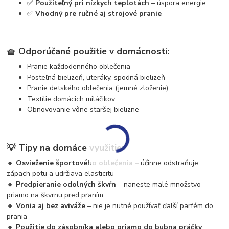
✅
Použiteľný pri nízkych teplotách
– úspora energie
✅
Vhodný pre ručné aj strojové pranie
🧺
Odporúčané použitie v domácnosti:
Pranie každodenného oblečenia
Posteľná bielizeň, uteráky, spodná bielizeň
Pranie detského oblečenia (jemné zloženie)
Textílie domácich miláčikov
Obnovovanie vône staršej bielizne
💡
Tipy na domáce využitie:
🔸
Osvieženie športového oblečenia
– účinne odstraňuje
zápach potu a udržiava elasticitu
🔸
Predpieranie odolných škvŕn
– naneste malé množstvo
priamo na škvrnu pred praním
🔸
Vonia aj bez aviváže
– nie je nutné používať ďalší parfém do
prania
🔸
Použitie do zásobníka alebo priamo do bubna práčky