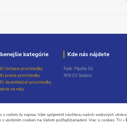
benejšie kategórie
Kde nás nájdete
O čistiace prostriedky
Pplk. Pľjušťa 52
O pracie prostriedky
909 01 Skalica
O dezinfekčné prostriedky
ekcie na ruky
 s cieľom čo najviac Vám spríjemniť návštevu našich webových stránok
e s uložením cookies na Vašom počítači/zariadení. Viac o cookies TU »