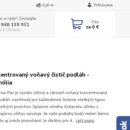
Prihlásenie
EUR
e si rady? Zavolajte.
0
ks
 948 139 931
za
0 €
a, 9-16 hod.)
entrovaný voňavý čistič podláh -
ólia
ense Pav je vysoko účinný a zároveň voňavý koncentrovaný
 podláh, navrhnutý pre každodenné čistenie všetkých typov
eľných povrchov. Spojenie silného čistiaceho účinku s
vajúcou vôňou zaručuje, že vaše podlahy budú nielen žiarivo
ale aj sviežo prevoňané. Je ideálny pre d...
celý popis