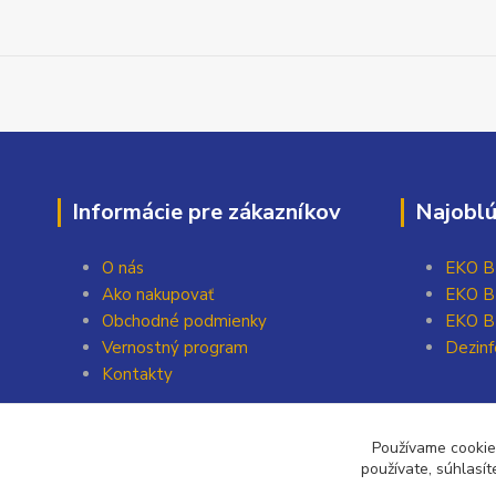
Informácie pre zákazníkov
Najoblú
O nás
EKO BI
Ako nakupovať
EKO BI
Obchodné podmienky
EKO BI
Vernostný program
Dezinf
Kontakty
Používame cookies
používate, súhlasít