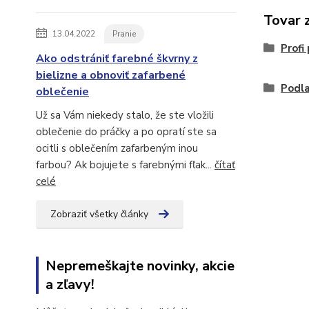
Tovar 
13.04.2022
Pranie
Profi
Ako odstrániť farebné škvrny z
bielizne a obnoviť zafarbené
Podl
oblečenie
Už sa Vám niekedy stalo, že ste vložili
oblečenie do práčky a po opratí ste sa
ocitli s oblečením zafarbeným inou
farbou? Ak bojujete s farebnými fľak...
čítať
celé
Zobraziť všetky články
Nepremeškajte novinky, akcie
a zľavy!