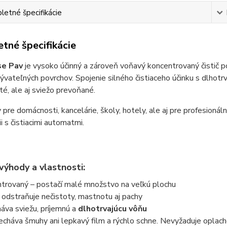
etné špecifikácie
tné špecifikácie
se Pav
je vysoko účinný a zároveň voňavý koncentrovaný čistič p
vateľných povrchov. Spojenie silného čistiaceho účinku s dlhotr
sté, ale aj sviežo prevoňané.
y pre domácnosti, kancelárie, školy, hotely, ale aj pre profesionál
i s čistiacimi automatmi.
výhody a vlastnosti:
trovaný – postačí malé množstvo na veľkú plochu
odstraňuje nečistoty, mastnotu aj pachy
va sviežu, príjemnú a
dlhotrvajúcu vôňu
cháva šmuhy ani lepkavý film a rýchlo schne. Nevyžaduje oplach