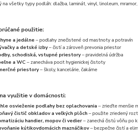
na všetky typy podláh: dlažba, laminát, vinyl, linoleum, mramor
rúčané použitie:
hyne a jedálne
– podlahy znečistené od mastnoty a potravín
vačky a detské izby
– čistí a zároveň prevonia priestor
dby, schodiská, vstupné priestory
– pravidelná údržba
peľne a WC
– zanecháva pocit hygienickej čistoty
erčné priestory
– školy, kancelárie, čakárne
na využitie v domácnosti:
chle osvieženie podlahy bez oplachovania
– zrieďte menšie m
oňavý čistič obkladov a veľkých plôch
– použite zriedený rozt
omatizáciu handier, mopov či vedier
– zanechá čistú vôňu po k
evoňanie kútikov
domácich maznáčikov
– bezpečne čistí a eli