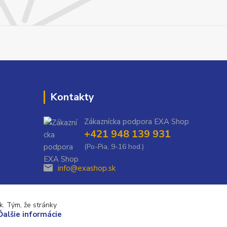
Kontakty
Zákaznícka podpora EXA Shop
+421 948 139 931
(Po-Pia, 9-16 hod.)
info@exashop.sk
. Tým, že stránky
Ďalšie informácie