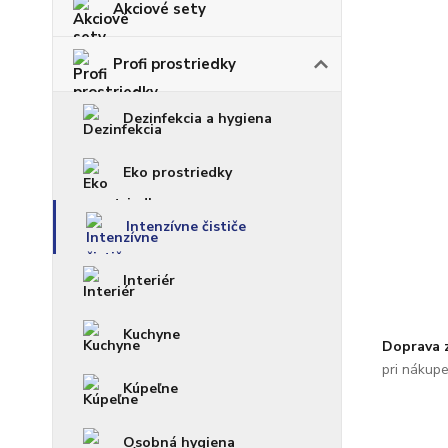
Akciové sety
Profi prostriedky
Dezinfekcia a hygiena
Eko prostriedky
Intenzívne čističe
Interiér
Kuchyne
Doprava 
pri nákup
Kúpeľne
Osobná hygiena