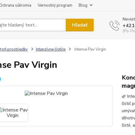
Ochrana súkromia
Vernostný program
Blog
Neviet
Hľadať
+421
(Po-Pi
rofi prostriedky
Intenzívne čističe
Intense Pav Virgin
nse Pav Virgin
Konc
magn
🌿 Int
čistič
umývat
dlhotr
čisté, 