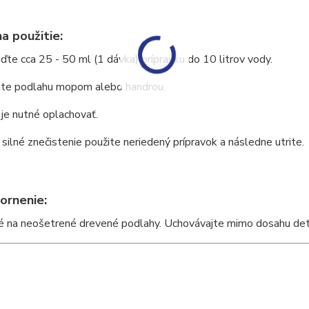
a použitie:
eďte cca 25 - 50 ml (1 dávka) prípravku do 10 litrov vody.
ite podlahu mopom alebo handrou.
 je nutné oplachovať.
 silné znečistenie použite neriedený prípravok a následne utrite.
ornenie:
 na neošetrené drevené podlahy. Uchovávajte mimo dosahu detí.