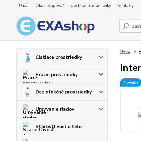
O nás
Ako nakupovať
Obchodné podmienky
Kontakty
Úvod
P
Čistiace prostriedky
Inte
Pracie prostriedky
Novinka
Dezinfekčné prostriedky
Umývanie riadov
Starostlivosť o telo