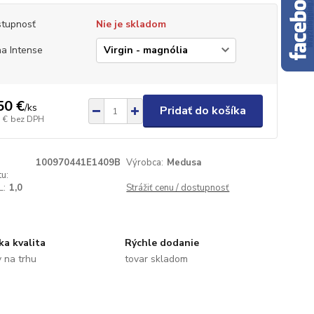
tupnosť
Nie je skladom
a Intense
50 €
/
ks
Pridať do košíka
 €
bez DPH
100970441E1409B
Výrobca:
Medusa
u:
L:
1,0
Strážiť cenu / dostupnosť
ka kvalita
Rýchle dodanie
 na trhu
tovar skladom