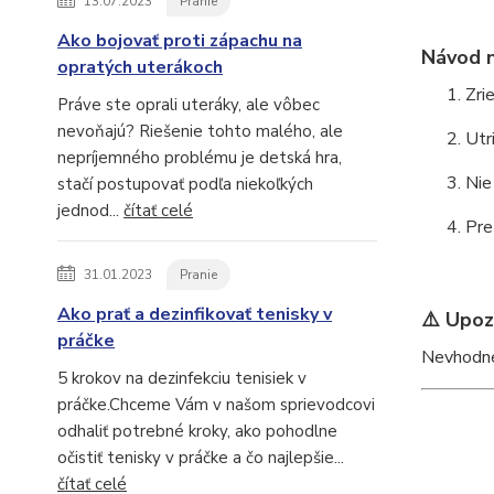
13.07.2023
Pranie
Ako bojovať proti zápachu na
Návod n
opratých uterákoch
Zri
Práve ste oprali uteráky, ale vôbec
nevoňajú? Riešenie tohto malého, ale
Utr
nepríjemného problému je detská hra,
Nie
stačí postupovať podľa niekoľkých
jednod...
čítať celé
Pre
31.01.2023
Pranie
Ako prať a dezinfikovať tenisky v
⚠️ Upoz
práčke
Nevhodné
5 krokov na dezinfekciu tenisiek v
práčke.Chceme Vám v našom sprievodcovi
odhaliť potrebné kroky, ako pohodlne
očistiť tenisky v práčke a čo najlepšie...
čítať celé