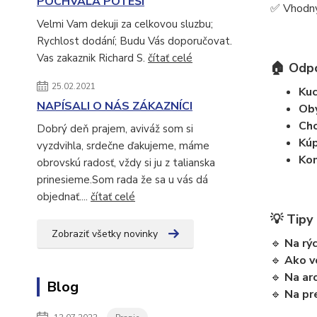
POCHVALA POTEŠÍ
✅ Vhodný 
Velmi Vam dekuji za celkovou sluzbu;
Rychlost dodání; Budu Vás doporučovat.
Vas zakaznik Richard S.
čítať celé
🏠
Odpo
25.02.2021
Kuc
NAPÍSALI O NÁS ZÁKAZNÍCI
Obý
Cho
Dobrý deň prajem, aviváž som si
Kú
vyzdvihla, srdečne ďakujeme, máme
Kom
obrovskú radosť, vždy si ju z talianska
prinesieme.Som rada že sa u vás dá
objednať....
čítať celé
💡
Tipy 
Zobraziť všetky novinky
🔹
Na rý
🔹
Ako v
🔹
Na ar
Blog
🔹
Na pr