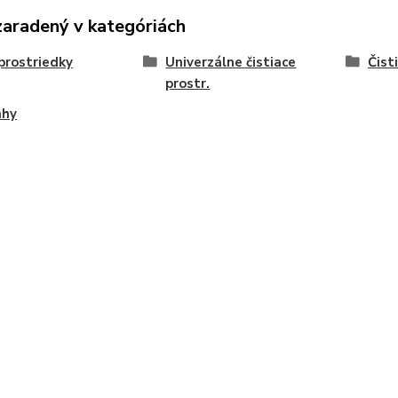
zaradený v kategóriách
 prostriedky
Univerzálne čistiace
Čist
prostr.
ahy