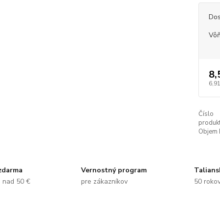
Dos
Vôň
8,
6,91
Číslo
produkt
Objem 
zdarma
Vernostný program
Talians
e nad 50 €
pre zákazníkov
50 rokov