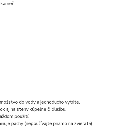
, kameň
nožstvo do vody a jednoducho vytrite.
ok aj na steny kúpeľne či dlažbu.
aždom použití.
minuje pachy (nepoužívajte priamo na zvieratá).