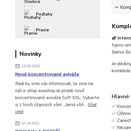
Kompl
Podlahy
Komple
Pranie
🌿 Inten
typov umý
žiarivo či
Novinky
Je ideáln
18.06.2024
kombináci
Nové koncentrované aviváže
Radi by sme vás informovali, že sme na
náš e-shop exashop.sk pridali nové
Hlavné 
koncentrované aviváže Soft XXL. Vyberte
si z troch úžasných vôní: „Jarná vôň...
čítať
✅ Koncen
celé
✅ Účinne 
✅ Zanechá
07.04.2022
✅ Nezane