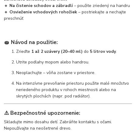
🔸
Na čistenie schodov a zábradlí
– použite zriedený na handru
🔸
Osvieženie vchodových rohožiek
– postriekajte a nechajte
preschnúť
🧽
Návod na použitie:
Zrieďte
1 až 2 uzávery (20–40 ml)
do
5 litrov vody
.
Utrite podlahy mopom alebo handrou.
Neoplachujte – vôňa zostane v priestore.
Na intenzívne prevoňanie priestoru použite malé množstvo
neriedeného produktu v rohoch miestnosti alebo na
skrytých plochách (napr. pod radiátor).
⚠️
Bezpečnostné upozornenie:
Skladujte mimo dosahu detí. Zabráňte kontaktu s očami.
Nepoužívajte na neošetrené drevo.