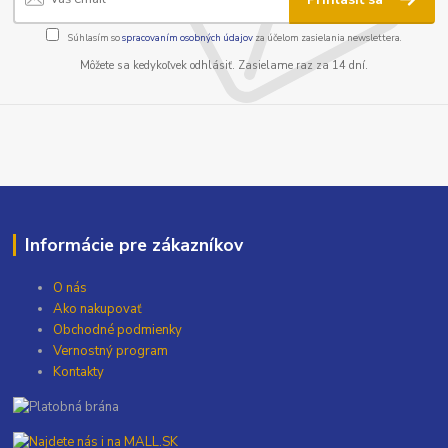
Súhlasím so
spracovaním osobných údajov
za účelom zasielania newslettera.
Môžete sa kedykoľvek odhlásiť. Zasielame raz za 14 dní.
Informácie pre zákazníkov
O nás
Ako nakupovať
Obchodné podmienky
Vernostný program
Kontakty