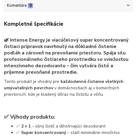
Komentáre
0
Kompletné špecifikácie
🌿
Intense Energy
je
viacúčelový super koncentrovaný
čistiaci prípravok
navrhnutý na dôkladné čistenie
podláh a zároveň na prevoňanie priestoru. Spája silu
profesionálneho čistiaceho prostriedku so sviežosťou
intenzívneho dezodorantu – čím vytvára čisté a
príjemne prevoňané prostredie.
Tento produkt je vhodný pre
každodenné čistenie všetkých
umývateľných povrchov
v domácnostiach aj v komerčných
priestoroch, kde je kladený dôraz na čistotu a vôňu.
✅
Výhody produktu:
✅
2 v 1
– silný čistič a dlhotrvajúci dezodorant
✅
Super koncentrovaný
– stačí minimálne množstvo