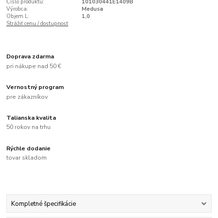
Číslo produktu:
101030441E1409B
Výrobca:
Medusa
Objem L:
1,0
Strážiť cenu / dostupnosť
Doprava zdarma
pri nákupe nad 50 €
Vernostný program
pre zákazníkov
Talianska kvalita
50 rokov na trhu
Rýchle dodanie
tovar skladom
Kompletné špecifikácie