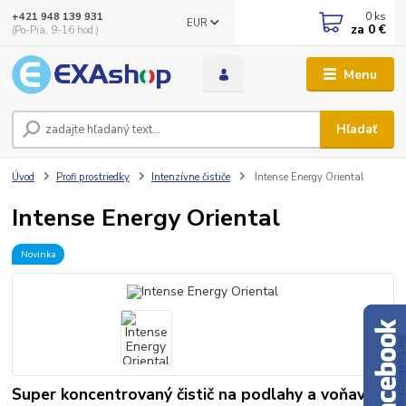
0
ks
+421 948 139 931
EUR
za
0 €
(Po-Pia, 9-16 hod.)
Menu
Hľadať
Úvod
Profi prostriedky
Intenzívne čističe
Intense Energy Oriental
Intense Energy Oriental
Novinka
Super koncentrovaný čistič na podlahy a voňavý