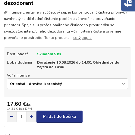
dezodorant
🌿 Intense Energy je viacúčelový super koncentrovaný čistiaci prípravok
navrhnutý na dôkladné čistenie podláh a zároveň na prevoňanie
priestoru. Spája silu profesionálneho čistiaceho prostriedku so
sviežosťou intenzívneho dezodorantu – čím vytvára čisté a príjemne
prevoňané prostredie. Tento produkt ...
celý popis
Dostupnosť
Skladom 5 ks
Doba dodania
Doručenie 10.08.2026 do 14:00. Objednajte do
zajtra do 10:00
Vôňa Intense
17,60 €
/
ks
14,31 €
bez DPH
Pridať do košíka