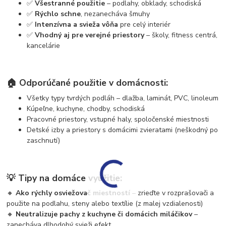
✅
Všestranné použitie
– podlahy, obklady, schodiská
✅
Rýchlo schne
, nezanecháva šmuhy
✅
Intenzívna a svieža vôňa
pre celý interiér
✅
Vhodný aj pre verejné priestory
– školy, fitness centrá,
kancelárie
🏠
Odporúčané použitie v domácnosti:
Všetky typy tvrdých podláh – dlažba, laminát, PVC, linoleum
Kúpeľne, kuchyne, chodby, schodiská
Pracovné priestory, vstupné haly, spoločenské miestnosti
Detské izby a priestory s domácimi zvieratami (neškodný po
zaschnutí)
💡
Tipy na domáce využitie:
🔸
Ako rýchly osviežovač miestností
– zrieďte v rozprašovači a
použite na podlahu, steny alebo textílie (z malej vzdialenosti)
🔸
Neutralizuje pachy z kuchyne či domácich miláčikov
–
zanecháva dlhodobý svieži efekt