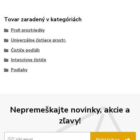
Tovar zaradený v kategóriách
Profi prostriedky
Univerzálne čistiace prostr.
Čističe podláh
Intenzívne čističe
Podlahy
Nepremeškajte novinky, akcie a
zľavy!
Prihlásiť sa