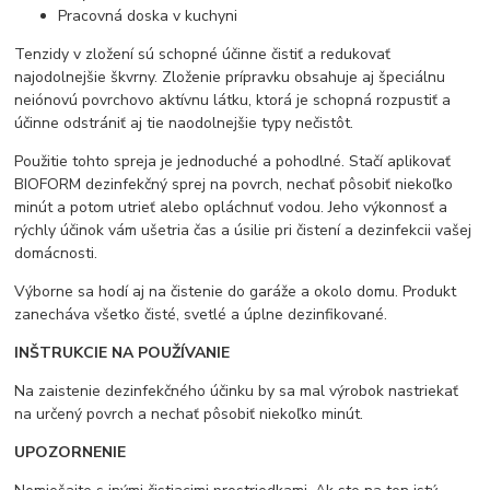
Pracovná doska v kuchyni
Tenzidy v zložení sú schopné účinne čistiť a redukovať
najodolnejšie škvrny. Zloženie prípravku obsahuje aj špeciálnu
neiónovú povrchovo aktívnu látku, ktorá je schopná rozpustiť a
účinne odstrániť aj tie naodolnejšie typy nečistôt.
Použitie tohto spreja je jednoduché a pohodlné. Stačí aplikovať
BIOFORM dezinfekčný sprej na povrch, nechať pôsobiť niekoľko
minút a potom utrieť alebo opláchnuť vodou. Jeho výkonnosť a
rýchly účinok vám ušetria čas a úsilie pri čistení a dezinfekcii vašej
domácnosti.
Výborne sa hodí aj na čistenie do garáže a okolo domu. Produkt
zanecháva všetko čisté, svetlé a úplne dezinfikované.
INŠTRUKCIE NA POUŽÍVANIE
Na zaistenie dezinfekčného účinku by sa mal výrobok nastriekať
na určený povrch a nechať pôsobiť niekoľko minút.
UPOZORNENIE