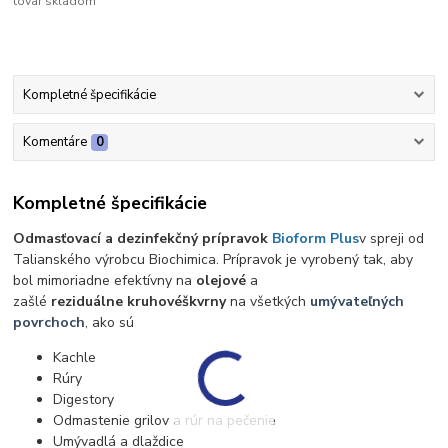
tovar skladom
Kompletné špecifikácie
Komentáre
0
Kompletné špecifikácie
Odmasťovací a dezinfekčný prípravok
Bioform Plus
v spreji od
Talianského výrobcu Biochimica. Prípravok je vyrobený tak, aby
bol mimoriadne efektívny na
olejové
a
zašlé
reziduálne
kruhové
škvrny
na všetkých
umývateľných
povrchoch
, ako sú
Kachle
Rúry
Digestory
Odmastenie grilov a rúr na pečenie
Umývadlá a dlaždice