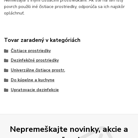
Nemiešajte s inými čistiacimi prostriedkami. Ak ste na ten istý
povrch použili iné čistiace prostriedky, odporúča sa ich najskôr
opláchnuť.
Tovar zaradený v kategóriách
Čistiace prostriedky
Dezinfekčné prostriedky
Univerzálne čistiace prostr.
Do kúpelne a kuchyne
Upratovacie dezinfekcie
Nepremeškajte novinky, akcie a