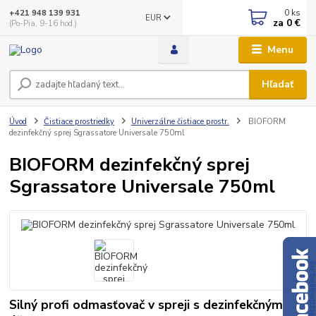
0
ks
+421 948 139 931
EUR
za
0 €
(Po-Pia, 9-16 hod.)
Menu
Hľadať
Úvod
Čistiace prostriedky
Univerzálne čistiace prostr.
BIOFORM
dezinfekčný sprej Sgrassatore Universale 750ml
BIOFORM dezinfekčný sprej
Sgrassatore Universale 750ml
Silný profi odmasťovač v spreji s dezinfekčným