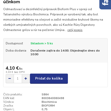
účinkom
Odmasťovací a dezinfekčný prípravok Bioform Plus v spreji od
Talianského výrobcu Biochimica. Prípravok je vyrobený tak, aby bol
mimoriadne efektívny na olejové a zašlé reziduálne kruhové škvrny na
všetkých umývateľných povrchoch, ako sú Kachle Rúry Digestory
Odmastenie grilov a rúr na pečenie Umýva...
celý popis
Dostupnosť
Skladom > 5 ks
Doba dodania
Doručenie zajtra do 14:00. Objednajte dnes do
10:00
4,10 €
/
ks
3,33 €
bez DPH
Pridať do košíka
Číslo produktu:
S864
EAN kód:
8003640060498
Výrobca:
Biochimica
Značka:
BIOFORM
Objem L:
0,75