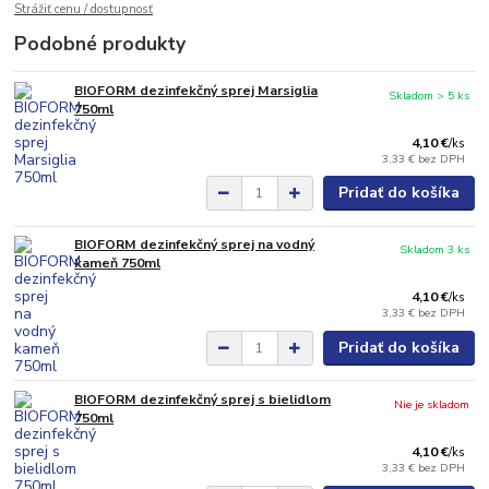
Strážiť cenu / dostupnosť
Podobné produkty
BIOFORM dezinfekčný sprej Marsiglia
Skladom > 5 ks
750ml
4,10 €
/
ks
3,33 €
bez DPH
Pridať do košíka
BIOFORM dezinfekčný sprej na vodný
Skladom 3 ks
kameň 750ml
4,10 €
/
ks
3,33 €
bez DPH
Pridať do košíka
BIOFORM dezinfekčný sprej s bielidlom
Nie je skladom
750ml
4,10 €
/
ks
3,33 €
bez DPH