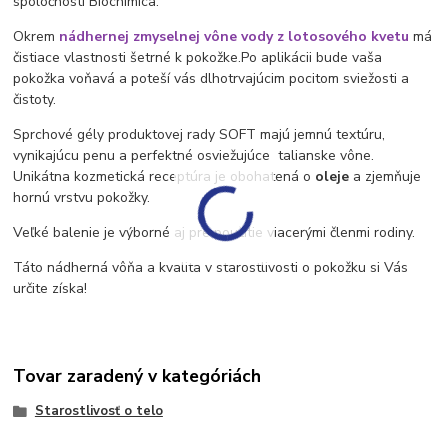
spoločnosti Biochimica.
Okrem
nádhernej zmyselnej vône vody z lotosového kvetu
má
čistiace vlastnosti šetrné k pokožke.
Po aplikácii bude vaša
pokožka voňavá a poteší vás dlhotrvajúcim pocitom sviežosti a
čistoty.
Sprchové g
ély produktovej rady SOFT majú jemnú textúru,
vynikajúcu penu a perfektné osviežujúce talianske vône.
Unikátna kozmetická receptúra ​​je obohatená o
oleje
a zjemňuje
hornú vrstvu pokožky.
Veľké balenie je výborné aj pre použitie viacerými členmi rodiny.
Táto nádherná vôňa a kvalita v starostlivosti o pokožku si Vás
určite získa!
Tovar zaradený v kategóriách
Starostlivosť o telo