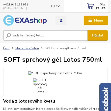
0
ks
+421 948 139 931
EUR
za
0 €
(Po-Pia, 9-16 hod.)
Menu
Hľadať
Úvod
Starostlivosť o telo
SOFT sprchový gél Lotos 750ml
SOFT sprchový gél Lotos 750ml
Voda z lotosového kvetu
Milovníkom prírodných ingrediencií a špičkových talianských vôní sa