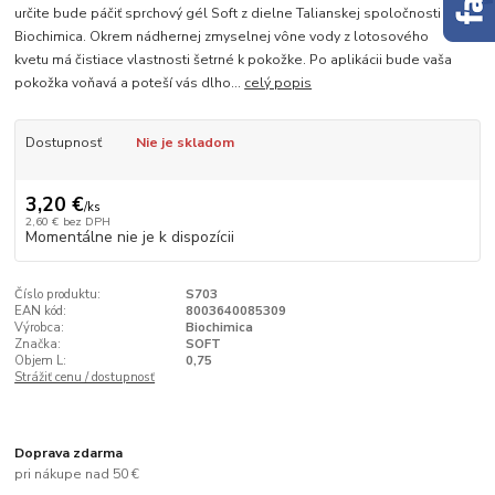
určite bude páčiť sprchový gél Soft z dielne Talianskej spoločnosti
Biochimica. Okrem nádhernej zmyselnej vône vody z lotosového
kvetu má čistiace vlastnosti šetrné k pokožke. Po aplikácii bude vaša
pokožka voňavá a poteší vás dlho...
celý popis
Dostupnosť
Nie je skladom
3,20 €
/
ks
2,60 €
bez DPH
Momentálne nie je k dispozícii
Číslo produktu:
S703
EAN kód:
8003640085309
Výrobca:
Biochimica
Značka:
SOFT
Objem L:
0,75
Strážiť cenu / dostupnosť
Doprava zdarma
pri nákupe nad 50 €