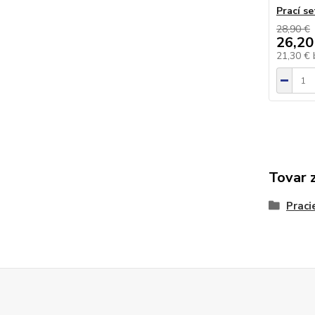
Prací se
28,90 €
26,20
21,30 €
Tovar 
Praci