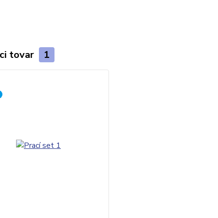
ci tovar
1