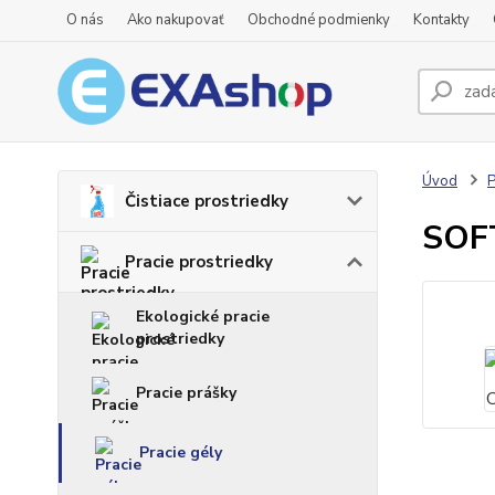
O nás
Ako nakupovať
Obchodné podmienky
Kontakty
Úvod
P
Čistiace prostriedky
SOFT
Pracie prostriedky
Ekologické pracie
prostriedky
Pracie prášky
Pracie gély