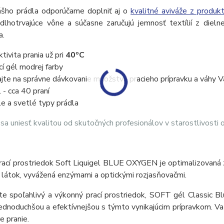
ášho prádla odporúčame doplniť aj o
kvalitné aviváže z produk
 dlhotrvajúce vône a súčasne zaručujú jemnosť textílií z dieln
ca.
ktivita prania už pri
40ºC
cí gél modrej farby
jte na správne dávkovanie množstva pracieho prípravku a váhy V
l - cca 40 praní
le a svetlé typy prádla
sa uniesť kvalitou od skutočných profesionálov v starostlivosti
rací prostriedok Soft Liquigel BLUE OXYGEN je optimalizovaná
 látok, vyvážená enzýmami a optickými rozjasňovačmi.
e spoľahlivý a výkonný prací prostriedok, SOFT gél Classic Bl
ednoduchšou a efektívnejšou s týmto vynikajúcim prípravkom. Vaš
e pranie.