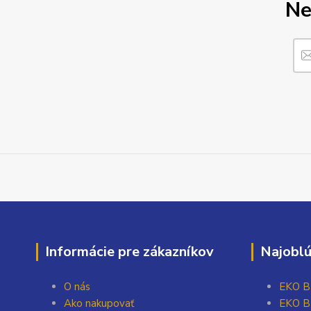
Ne
Informácie pre zákazníkov
Najoblú
O nás
EKO BI
Ako nakupovať
EKO BI