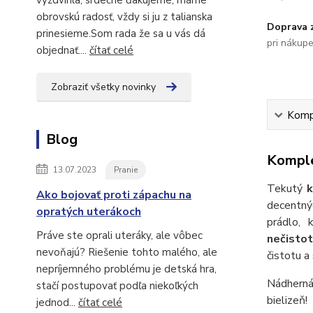
vyzdvihla, srdečne ďakujeme, máme
obrovskú radosť, vždy si ju z talianska
Doprava 
prinesieme.Som rada že sa u vás dá
pri nákup
objednať....
čítať celé
Zobraziť všetky novinky
Kompl
Blog
Komple
13.07.2023
Pranie
Tekutý
Ako bojovať proti zápachu na
decentnýc
opratých uterákoch
prádlo, 
Práve ste oprali uteráky, ale vôbec
nečistot
nevoňajú? Riešenie tohto malého, ale
čistotu a
nepríjemného problému je detská hra,
Nádherná 
stačí postupovať podľa niekoľkých
bielizeň!
jednod...
čítať celé