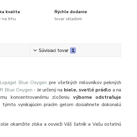
ka kvalita
Rýchle dodanie
 na trhu
tovar skladom
Súvisiaci tovar
1
Liquigel Blue Oxygen
pre všetkých milovníkov pekných
ft Blue Oxygen
- Je určený na
biele,
svetlé prádlo
a na
nemu koncentrovanému zloženiu
výborne odstraňuje
. S týmto vynikajúcim pracím gelom dosiahnete dokonalú
olie okamžite získa a osvieži Váš šatník a Vašu ostatnú