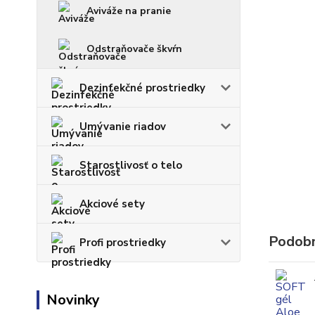
Aviváže na pranie
Odstraňovače škvŕn
Dezinfekčné prostriedky
Umývanie riadov
Starostlivosť o telo
Akciové sety
Podobn
Profi prostriedky
Novinky