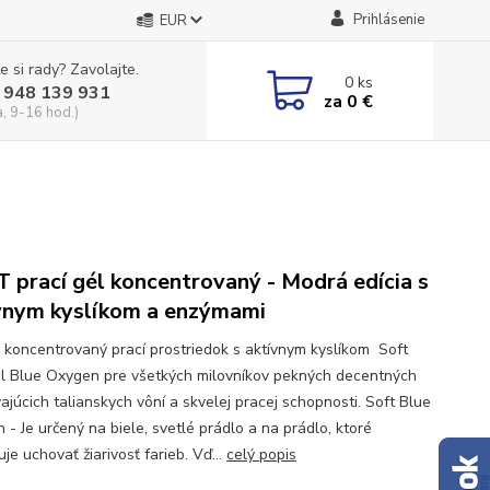
Prihlásenie
EUR
e si rady? Zavolajte.
0
ks
 948 139 931
za
0 €
a, 9-16 hod.)
 prací gél koncentrovaný - Modrá edícia s
vnym kyslíkom a enzýmami
 koncentrovaný prací prostriedok s aktívnym kyslíkom Soft
el Blue Oxygen pre všetkých milovníkov pekných decentných
ajúcich talianskych vôní a skvelej pracej schopnosti. Soft Blue
 - Je určený na biele, svetlé prádlo a na prádlo, ktoré
je uchovať žiarivosť farieb. Vď...
celý popis