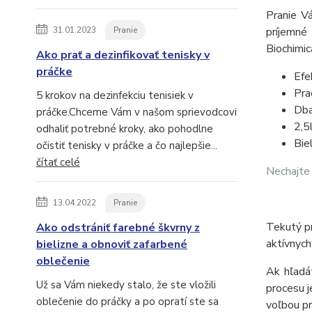
Pranie V
31.01.2023
Pranie
príjemné
Biochimi
Ako prať a dezinfikovať tenisky v
práčke
Efe
Pra
5 krokov na dezinfekciu tenisiek v
Dba
práčke.Chceme Vám v našom sprievodcovi
2,5
odhaliť potrebné kroky, ako pohodlne
Bie
očistiť tenisky v práčke a čo najlepšie...
čítať celé
Nechajte 
13.04.2022
Pranie
Tekutý p
Ako odstrániť farebné škvrny z
aktívnych
bielizne a obnoviť zafarbené
oblečenie
Ak hľadát
Už sa Vám niekedy stalo, že ste vložili
procesu j
oblečenie do práčky a po opratí ste sa
voľbou pr