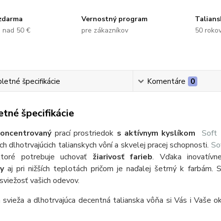
zdarma
Vernostný program
Talians
e nad 50 €
pre zákazníkov
50 rokov
etné špecifikácie
Komentáre
0
tné špecifikácie
koncentrovaný
prací prostriedok
s aktívnym kyslíkom
Soft 
h dlhotrvajúcich talianskych vôní a skvelej pracej schopnosti.
So
ktoré potrebuje uchovať
žiarivosť farieb
. Vďaka inovatív
y
aj pri nižších teplotách pričom je naďalej šetrný k farbám
 sviežosť vašich odevov.
svieža a dlhotrvajúca decentná talianska vôňa si Vás i Vaše ok