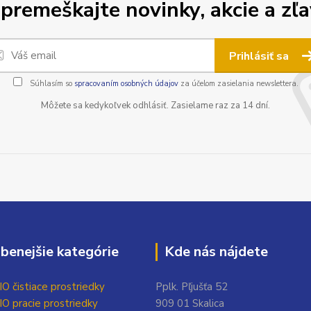
premeškajte novinky, akcie a zľa
Prihlásiť sa
Súhlasím so
spracovaním osobných údajov
za účelom zasielania newslettera.
Môžete sa kedykoľvek odhlásiť. Zasielame raz za 14 dní.
benejšie kategórie
Kde nás nájdete
O čistiace prostriedky
Pplk. Pľjušťa 52
O pracie prostriedky
909 01 Skalica