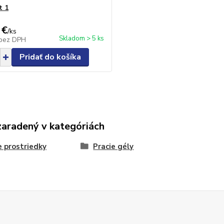
t 1
 €
/
ks
Skladom > 5 ks
bez DPH
Pridať do košíka
zaradený v kategóriách
e prostriedky
Pracie gély