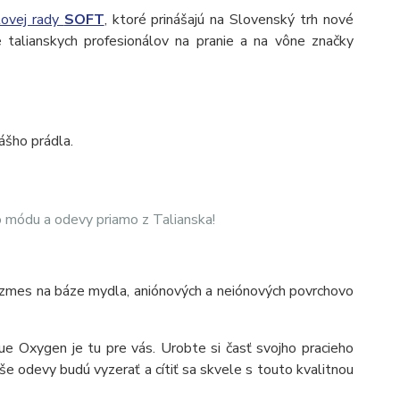
tovej rady
SOFT
, ktoré prinášajú na Slovenský trh nové
e talianskych profesionálov na pranie a na vône značky
ášho prádla.
 o módu a odevy priamo z Talianska!
 zmes na báze mydla, aniónových a neiónových povrchovo
ue Oxygen je tu pre vás. Urobte si časť svojho pracieho
e odevy budú vyzerať a cítiť sa skvele s touto kvalitnou