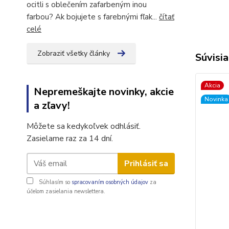
ocitli s oblečením zafarbeným inou
farbou? Ak bojujete s farebnými fľak...
čítať
celé
Zobraziť všetky články
Súvisia
Akcia
Nepremeškajte novinky, akcie
Novinka
a zľavy!
Môžete sa kedykoľvek odhlásiť.
Zasielame raz za 14 dní.
Prihlásiť sa
Súhlasím so
spracovaním osobných údajov
za
účelom zasielania newslettera.