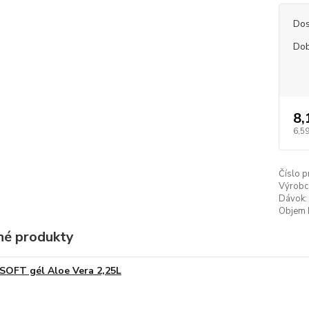
Dos
Dob
8,
6,59
Číslo p
Výrobc
Dávok:
Objem 
é produkty
SOFT gél Aloe Vera 2,25L