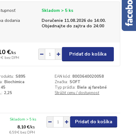
tupnosť
Skladom > 5 ks
a dodania
Doručenie 11.08.2026 do 14:00.
Objednajte do zajtra do 24:00
10 €
/
ks
Pridať do košíka
 €
bez DPH
roduktu:
S895
EAN kód:
8003640020058
a:
Biochimica
Značka:
SOFT
45
Typ prádla:
Biele aj farebné
L:
2,25
Strážiť cenu / dostupnosť
Skladom > 5 ks
Pridať do košíka
8,10 €
/
ks
6,59 €
bez DPH