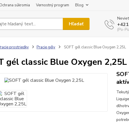
Ochrana súkromia
Vernostný program
Blog
Neviet
Hľadať
+421
(Po-Pi
racie prostriedky
Pracie gély
SOFT gél classic Blue Oxygen 2,25L
 gél classic Blue Oxygen 2,25L
SOFT
aktí
Tekutý
Liquig
dlhotrv
Oxygen
potrebu