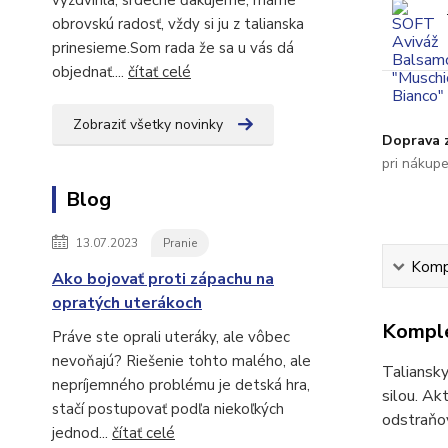
vyzdvihla, srdečne ďakujeme, máme
obrovskú radosť, vždy si ju z talianska
prinesieme.Som rada že sa u vás dá
objednať....
čítať celé
Zobraziť všetky novinky
Doprava 
pri nákup
Blog
13.07.2023
Pranie
Kompl
Ako bojovať proti zápachu na
opratých uterákoch
Komple
Práve ste oprali uteráky, ale vôbec
nevoňajú? Riešenie tohto malého, ale
Taliansky
nepríjemného problému je detská hra,
silou. Ak
stačí postupovať podľa niekoľkých
odstraňov
jednod...
čítať celé