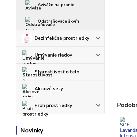
Aviváže na pranie
Odstraňovače škvŕn
Dezinfekčné prostriedky
Umývanie riadov
Starostlivosť o telo
Akciové sety
Podobn
Profi prostriedky
Novinky