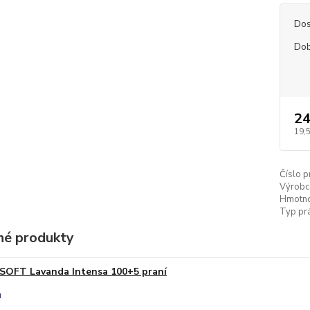
Dos
Dob
24
19,
Číslo p
Výrobc
Hmotno
Typ prá
é produkty
SOFT Lavanda Intensa 100+5 praní