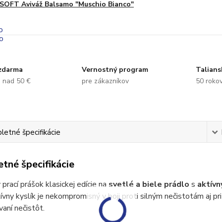
SOFT Aviváž Balsamo "Muschio Bianco"
zdarma
Vernostný program
Talians
e nad 50 €
pre zákazníkov
50 rokov
etné špecifikácie
tné špecifikácie
 prací prášok klasickej edície na
svetlé a biele prádlo
s
aktív
tívny kyslík je nekompromisný v boji proti silným nečistotám aj pri
aní nečistôt.