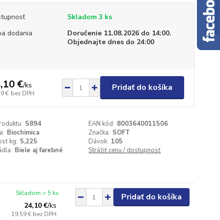
tupnosť
Skladom 3 ks
a dodania
Doručenie 11.08.2026 do 14:00.
Objednajte dnes do 24:00
,10 €
/
ks
Pridať do košíka
59 €
bez DPH
roduktu:
S894
EAN kód:
8003640011506
a:
Biochimica
Značka:
SOFT
sť kg:
5,225
Dávok:
105
dla:
Biele aj farebné
Strážiť cenu / dostupnosť
Skladom > 5 ks
Pridať do košíka
24,10 €
/
ks
19,59 €
bez DPH