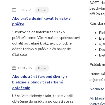
SOFT clas
bezchybný
31.01.2023
Pranie
nižších t
Ako prať a dezinfikovať tenisky v
Klasická 
práčke
5 krokov na dezinfekciu tenisiek v
Bie
práčke.Chceme Vám v našom sprievodcovi
Efe
odhaliť potrebné kroky, ako pohodlne
6,3
očistiť tenisky v práčke a čo najlepšie...
Dod
čítať celé
Bie
Prášok má
13.04.2022
Pranie
Pranie Vá
Ako odstrániť farebné škvrny z
príjemné 
bielizne a obnoviť zafarbené
oblečenie
Nechajte 
Už sa Vám niekedy stalo, že ste vložili
Ak hľadát
oblečenie do práčky a po opratí ste sa
vynikajúc