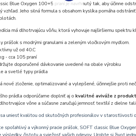
sic Blue Oxygen 100+5 praní je navrhnutý tak, aby účinne odst
 vzhľad. Jeho silná formula s obsahom kyslíka pomáha odstrániť aj
eplotách.
edícia má dlhotrvajúcu vôňu, ktorá vyhovuje najširšiemu spektru k
ly prášok s modrými granulami a zeleným vločkovým mydlom.
ktívny už od 40.C
kg - cca 105 praní
ržujte doporučené dávkovanie uvedené na obale výrobku
le a svetlé typy prádla
 nové zloženie, optimalizované a vylepšené, účinnejšie proti ne
šho prádla odporúčame doplniť aj o
kvalitné aviváže z produk
dlhotrvajúce vône a súčasne zaručujú jemnosť textílií z dielne ta
sa uniesť kvalitou od skutočných profesionálov v starostlivosti
e spoľahlivý a výkonný pracie prášok, SOFT classic Blue Oxyge
e výsledky, čistotu a sviežosť vašich odevov. Urobte si život j