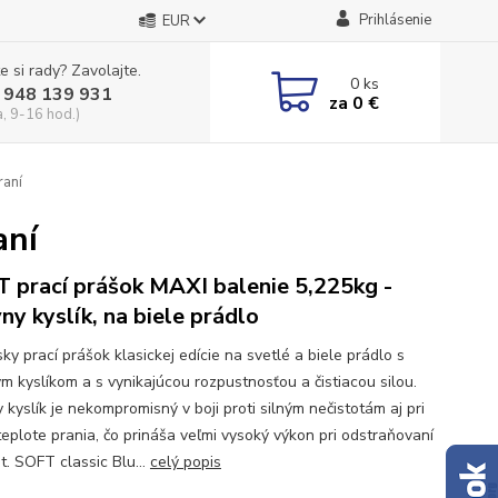
Prihlásenie
EUR
e si rady? Zavolajte.
0
ks
 948 139 931
za
0 €
a, 9-16 hod.)
raní
aní
 prací prášok MAXI balenie 5,225kg -
vny kyslík, na biele prádlo
ky prací prášok klasickej edície na svetlé a biele prádlo s
ym kyslíkom a s vynikajúcou rozpustnosťou a čistiacou silou.
 kyslík je nekompromisný v boji proti silným nečistotám aj pri
teplote prania, čo prináša veľmi vysoký výkon pri odstraňovaní
t. SOFT classic Blu...
celý popis