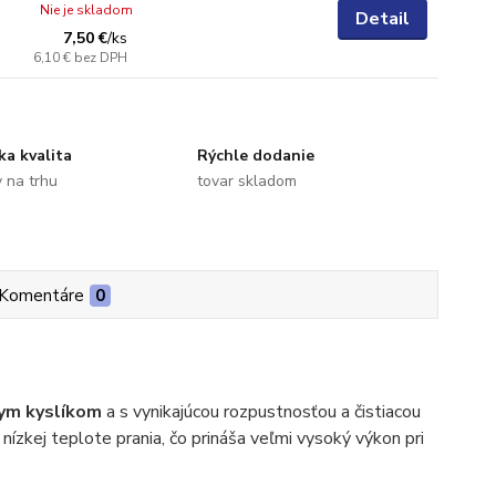
Nie je skladom
Detail
7,50 €
/
ks
6,10 €
bez DPH
ka kvalita
Rýchle dodanie
 na trhu
tovar skladom
Komentáre
0
nym kyslíkom
a s vynikajúcou rozpustnosťou a čistiacou
 nízkej teplote prania, čo prináša veľmi vysoký výkon pri