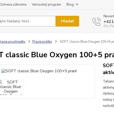
Ochrana súkromia
Vernostný program
Blog
Neviet
Hľadať
+421
(Po-Pi
racie prostriedky
Pracie prášky
SOFT classic Blue Oxygen 100+5 p
 classic Blue Oxygen 100+5 pr
SOFT
aktí
Talians
aktívn
Aktívny
nízkej 
nečistô