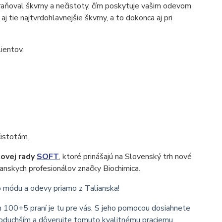
raňoval škvrny a nečistoty, čím poskytuje vašim odevom
 tie najtvrdohlavnejšie škvrny, a to dokonca aj pri
lientov.
čistotám.
tovej rady
SOFT
, ktoré prinášajú na Slovenský trh nové
lianskych profesionálov značky Biochimica.
 o módu a odevy priamo z Talianska!
n 100+5 praní je tu pre vás. S jeho pomocou dosiahnete
ednoduchším a dôverujte tomuto kvalitnému praciemu