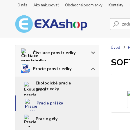
O nás
Ako nakupovať
Obchodné podmienky
Kontakty
Úvod
P
Čistiace prostriedky
SOFT
Pracie prostriedky
Ekologické pracie
prostriedky
Pracie prášky
Pracie gély