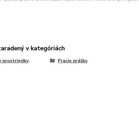
zaradený v kategóriách
e prostriedky
Pracie prášky