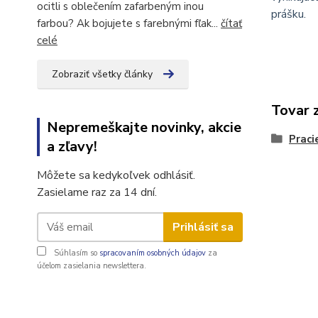
ocitli s oblečením zafarbeným inou
prášku.
farbou? Ak bojujete s farebnými fľak...
čítať
celé
Zobraziť všetky články
Tovar 
Nepremeškajte novinky, akcie
Praci
a zľavy!
Môžete sa kedykoľvek odhlásiť.
Zasielame raz za 14 dní.
Prihlásiť sa
Súhlasím so
spracovaním osobných údajov
za
účelom zasielania newslettera.